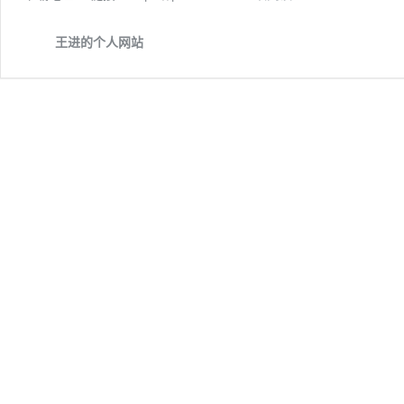
20
破
王进的个人网站
解
版