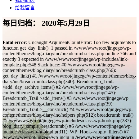
我的简历
给我留言
每日归档：
2020年5月29日
Fatal error
: Uncaught ArgumentCountError: Too few arguments to
function get_day_link(), 1 passed in /www/wwwroot/jingege/wp-
content/themes/blog-diary/inc/breadcrumb-class.php on line 766 and
exactly 3 expected in /www/wwwroot/jingege/wp-includes/link-
template.php:548 Stack trace: #0 /www/wwwroot/jingege/wp-
content/themes/blog-diary/inc/breadcrumb-class.php(766):
get_day_link() #1 /www/wwwroot/jingege/wp-content/themes/blog-
diary/inc/breadcrumb-class.php(340): Breadcrumb_Trail-
>add_day_archive_items() #2 /www/wwwroot/jingege/wp-
content/themes/blog-diary/inc/breadcrumb-class.php(145):
Breadcrumb_Trail->add_items() #3 /www/wwwroot/jingege/wp-
content/themes/blog-diary/inc/breadcrumb-class.php(39):
Breadcrumb_Trail->__construct() #4 /www/wwwroot/jingege/wp-
content/themes/blog-diary/inc/helpers.php(512): breadcrumb_trail()
#5 /www/wwwroot/jingege/wp-includes/class-wp-hook.php(287):
blog_diary_simple_breadcrumb() #6 /www/wwwroot/jingege/wp-
includes/class-wp-hook.php(311): WP_Hook->apply_filters() #7
/www/wwwroot/jingege/wp-inclu in
/www/wwwroot/jingege/wp-