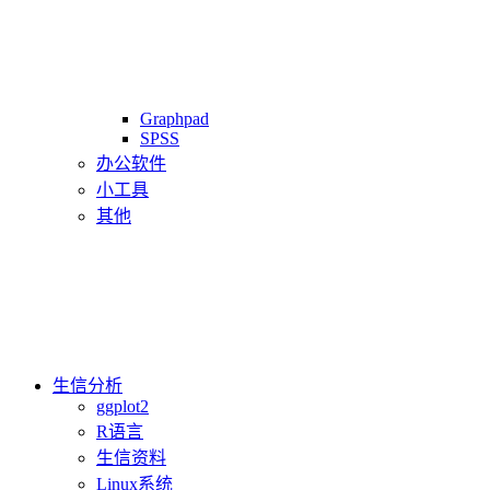
Graphpad
SPSS
办公软件
小工具
其他
生信分析
ggplot2
R语言
生信资料
Linux系统