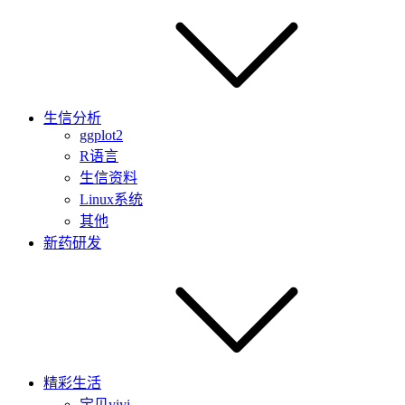
生信分析
ggplot2
R语言
生信资料
Linux系统
其他
新药研发
精彩生活
宝贝yiyi