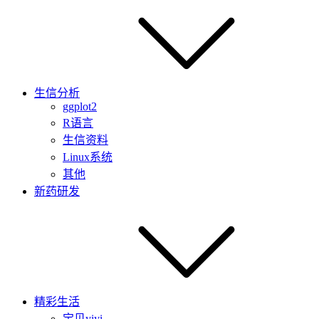
生信分析
ggplot2
R语言
生信资料
Linux系统
其他
新药研发
精彩生活
宝贝yiyi