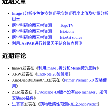
近期文章
Image J分析多色免疫荧光平均荧光强度比值及批量分析
脚本
医学科研绘图素材资源——TogoTV
医学科研绘图素材资源——Bioicons
医学科研绘图素材资源——BioArt source
利用JASPAR进行转录因子结合位点预测
近期评论
hanws
发表在《
利用Image J拆分和Merge荧光图片
》
XRW
发表在《
EndNote 20破解版
》
XiaoDiaoBuDiao0713
发表在《
Primer Premier 5.0 安装使
用
》
ZLM
发表在《
Cytoscape 4.0版本没有app manager，如何
安装app插件
》
进哥哥
发表在《
药物敏感性预测R包之oncoPredict
》