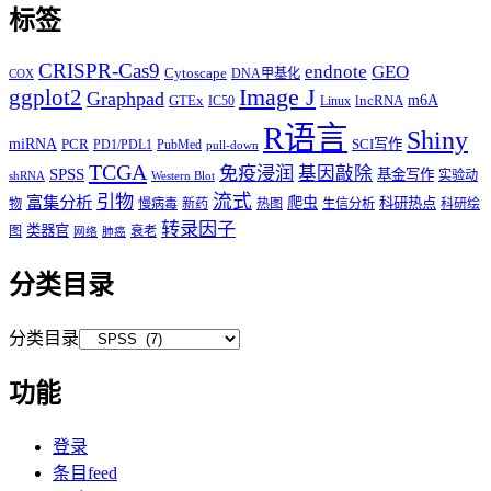
标签
CRISPR-Cas9
endnote
GEO
Cytoscape
DNA甲基化
COX
Image J
ggplot2
Graphpad
m6A
GTEx
lncRNA
IC50
Linux
R语言
Shiny
miRNA
PCR
SCI写作
PD1/PDL1
PubMed
pull-down
TCGA
免疫浸润
基因敲除
SPSS
基金写作
实验动
shRNA
Western Blot
流式
引物
富集分析
爬虫
科研热点
物
慢病毒
新药
热图
生信分析
科研绘
转录因子
类器官
图
衰老
网络
肺癌
分类目录
分类目录
功能
登录
条目feed