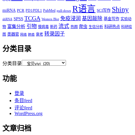
R语言
Shiny
miRNA
PCR
SCI写作
PD1/PDL1
PubMed
pull-down
TCGA
免疫浸润
基因敲除
SPSS
基金写作
实验动
shRNA
Western Blot
流式
引物
富集分析
爬虫
科研热点
物
慢病毒
新药
热图
生信分析
科研绘
转录因子
类器官
图
衰老
网络
肺癌
分类目录
分类目录
功能
登录
条目feed
评论feed
WordPress.org
文章归档