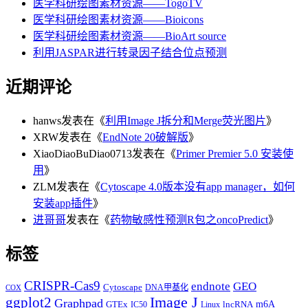
医学科研绘图素材资源——TogoTV
医学科研绘图素材资源——Bioicons
医学科研绘图素材资源——BioArt source
利用JASPAR进行转录因子结合位点预测
近期评论
hanws
发表在《
利用Image J拆分和Merge荧光图片
》
XRW
发表在《
EndNote 20破解版
》
XiaoDiaoBuDiao0713
发表在《
Primer Premier 5.0 安装使
用
》
ZLM
发表在《
Cytoscape 4.0版本没有app manager，如何
安装app插件
》
进哥哥
发表在《
药物敏感性预测R包之oncoPredict
》
标签
CRISPR-Cas9
endnote
GEO
Cytoscape
DNA甲基化
COX
Image J
ggplot2
Graphpad
m6A
GTEx
lncRNA
IC50
Linux