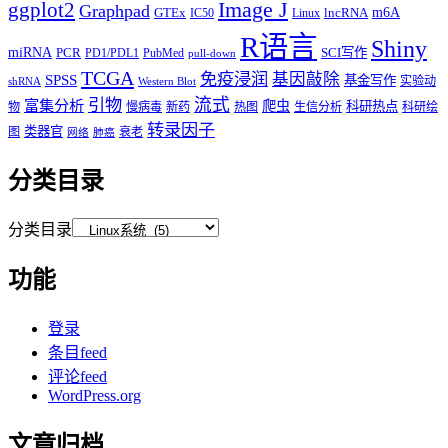
Image J
ggplot2
Graphpad
m6A
GTEx
lncRNA
IC50
Linux
R语言
Shiny
miRNA
PCR
SCI写作
PD1/PDL1
PubMed
pull-down
TCGA
免疫浸润
基因敲除
SPSS
基金写作
实验动
shRNA
Western Blot
流式
引物
富集分析
爬虫
科研热点
物
慢病毒
新药
热图
生信分析
科研绘
转录因子
类器官
图
衰老
网络
肺癌
分类目录
分类目录
功能
登录
条目feed
评论feed
WordPress.org
文章归档