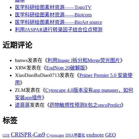
医学科研绘图素材资源——TogoTV
医学科研绘图素材资源——Bioicons
医学科研绘图素材资源——BioArt source
利用JASPAR进行转录因子结合位点预测
近期评论
hanws
发表在《
利用Image J拆分和Merge荧光图片
》
XRW
发表在《
EndNote 20破解版
》
XiaoDiaoBuDiao0713
发表在《
Primer Premier 5.0 安装使
用
》
ZLM
发表在《
Cytoscape 4.0版本没有app manager，如何
安装app插件
》
进哥哥
发表在《
药物敏感性预测R包之oncoPredict
》
标签
CRISPR-Cas9
endnote
GEO
Cytoscape
DNA甲基化
COX