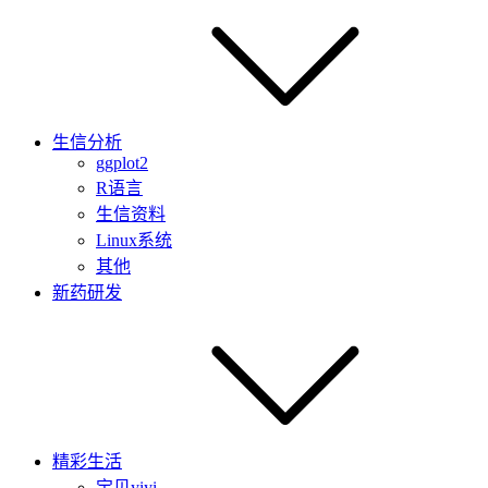
生信分析
ggplot2
R语言
生信资料
Linux系统
其他
新药研发
精彩生活
宝贝yiyi