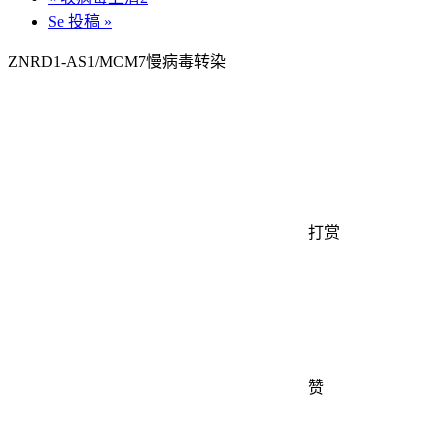
Se 投稿
»
ZNRD1-AS1/MCM7慢病毒转染
打赏
赞