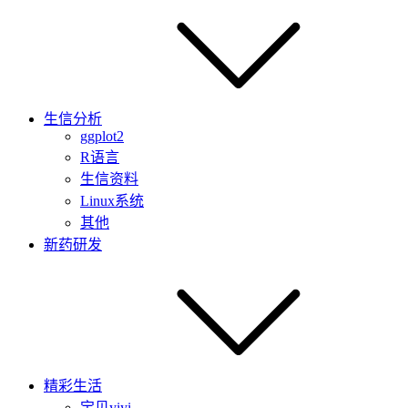
生信分析
ggplot2
R语言
生信资料
Linux系统
其他
新药研发
精彩生活
宝贝yiyi