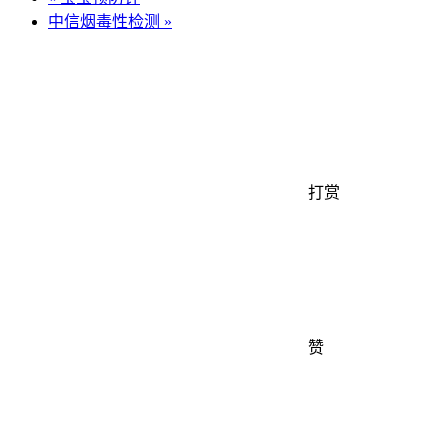
中信烟毒性检测
»
打赏
赞