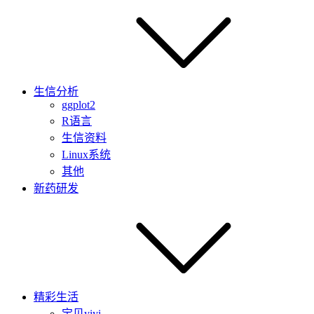
生信分析
ggplot2
R语言
生信资料
Linux系统
其他
新药研发
精彩生活
宝贝yiyi