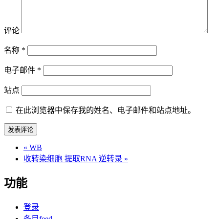
评论
名称
*
电子邮件
*
站点
在此浏览器中保存我的姓名、电子邮件和站点地址。
«
WB
收转染细胞 提取RNA 逆转录
»
功能
登录
条目feed