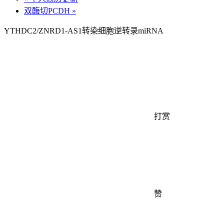
双酶切PCDH
»
YTHDC2/ZNRD1-AS1转染细胞逆转录miRNA
打赏
赞