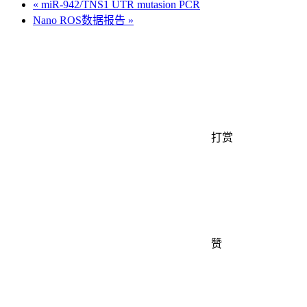
«
miR-942/TNS1 UTR mutasion PCR
Nano ROS数据报告
»
打赏
赞