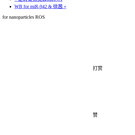
WB for miR-942 & 徐茜
»
for nanoparticles ROS
打赏
赞