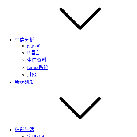
生信分析
ggplot2
R语言
生信资料
Linux系统
其他
新药研发
精彩生活
宝贝yiyi