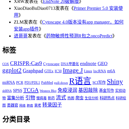
XRW
发表在《
EndNote 20破解版
》
XiaoDiaoBuDiao0713
发表在《
Primer Premier 5.0 安装使
用
》
ZLM
发表在《
Cytoscape 4.0版本没有app manager，如何
安装app插件
》
进哥哥
发表在《
药物敏感性预测R包之oncoPredict
》
标签
CRISPR-Cas9
endnote
GEO
Cytoscape
DNA甲基化
COX
Image J
ggplot2
Graphpad
m6A
GTEx
lncRNA
IC50
Linux
R语言
Shiny
miRNA
PCR
SCI写作
PD1/PDL1
PubMed
pull-down
TCGA
免疫浸润
基因敲除
SPSS
基金写作
实验动
shRNA
Western Blot
流式
引物
富集分析
爬虫
科研热点
物
慢病毒
新药
热图
生信分析
科研绘
转录因子
类器官
图
衰老
网络
肺癌
分类目录