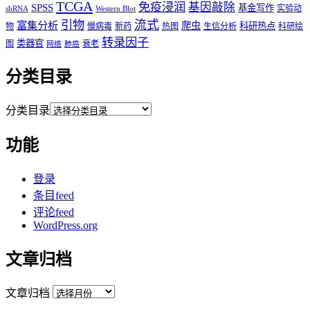
TCGA
免疫浸润
基因敲除
SPSS
基金写作
实验动
shRNA
Western Blot
流式
引物
富集分析
爬虫
科研热点
物
慢病毒
新药
热图
生信分析
科研绘
转录因子
类器官
图
衰老
网络
肺癌
分类目录
分类目录
功能
登录
条目feed
评论feed
WordPress.org
文章归档
文章归档