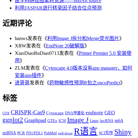
医学科研绘图素材资源——BioArt source
利用JASPAR进行转录因子结合位点预测
近期评论
hanws
发表在《
利用Image J拆分和Merge荧光图片
》
XRW
发表在《
EndNote 20破解版
》
XiaoDiaoBuDiao0713
发表在《
Primer Premier 5.0 安装使
用
》
ZLM
发表在《
Cytoscape 4.0版本没有app manager，如何
安装app插件
》
进哥哥
发表在《
药物敏感性预测R包之oncoPredict
》
标签
CRISPR-Cas9
endnote
GEO
Cytoscape
DNA甲基化
COX
Image J
ggplot2
Graphpad
m6A
GTEx
lncRNA
IC50
Linux
R语言
Shiny
miRNA
PCR
SCI写作
PD1/PDL1
PubMed
pull-down