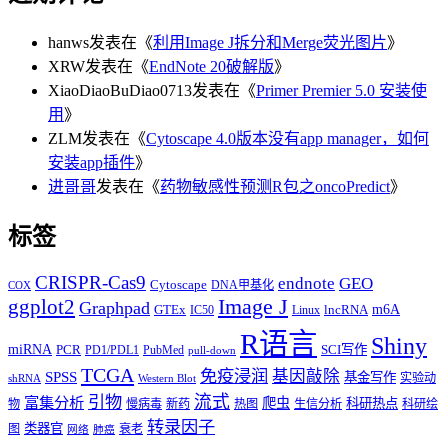
hanws
发表在《
利用Image J拆分和Merge荧光图片
》
XRW
发表在《
EndNote 20破解版
》
XiaoDiaoBuDiao0713
发表在《
Primer Premier 5.0 安装使
用
》
ZLM
发表在《
Cytoscape 4.0版本没有app manager，如何
安装app插件
》
进哥哥
发表在《
药物敏感性预测R包之oncoPredict
》
标签
CRISPR-Cas9
endnote
GEO
Cytoscape
DNA甲基化
COX
Image J
ggplot2
Graphpad
m6A
GTEx
lncRNA
IC50
Linux
R语言
Shiny
miRNA
PCR
SCI写作
PD1/PDL1
PubMed
pull-down
TCGA
免疫浸润
基因敲除
SPSS
基金写作
实验动
shRNA
Western Blot
流式
引物
富集分析
爬虫
科研热点
物
慢病毒
新药
热图
生信分析
科研绘
转录因子
类器官
图
衰老
网络
肺癌