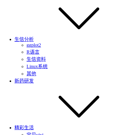
生信分析
ggplot2
R语言
生信资料
Linux系统
其他
新药研发
精彩生活
宝贝yiyi