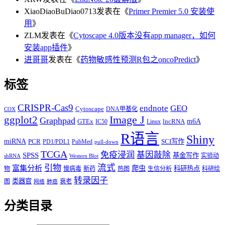
XiaoDiaoBuDiao0713
发表在《
Primer Premier 5.0 安装使
用
》
ZLM
发表在《
Cytoscape 4.0版本没有app manager，如何
安装app插件
》
进哥哥
发表在《
药物敏感性预测R包之oncoPredict
》
标签
CRISPR-Cas9
endnote
GEO
Cytoscape
DNA甲基化
COX
Image J
ggplot2
Graphpad
m6A
GTEx
lncRNA
IC50
Linux
R语言
Shiny
miRNA
PCR
SCI写作
PD1/PDL1
PubMed
pull-down
TCGA
免疫浸润
基因敲除
SPSS
基金写作
实验动
shRNA
Western Blot
流式
引物
富集分析
爬虫
科研热点
物
慢病毒
新药
热图
生信分析
科研绘
转录因子
类器官
图
衰老
网络
肺癌
分类目录