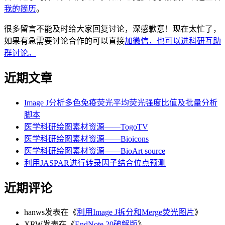
我的简历
。
很多留言不能及时给大家回复讨论，深感歉意！现在太忙了，
如果有急需要讨论合作的可以直接
加微信，也可以进科研互助
群讨论。
近期文章
Image J分析多色免疫荧光平均荧光强度比值及批量分析
脚本
医学科研绘图素材资源——TogoTV
医学科研绘图素材资源——Bioicons
医学科研绘图素材资源——BioArt source
利用JASPAR进行转录因子结合位点预测
近期评论
hanws
发表在《
利用Image J拆分和Merge荧光图片
》
XRW
发表在《
EndNote 20破解版
》