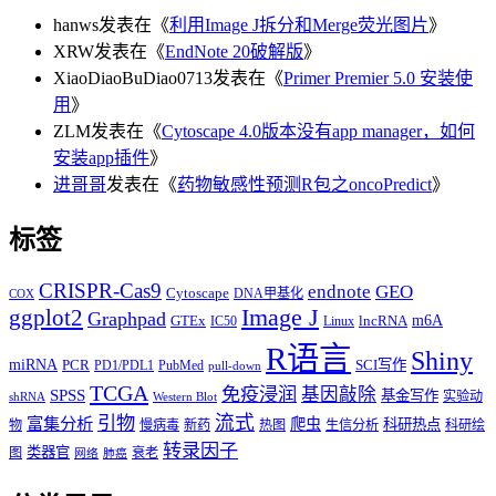
hanws
发表在《
利用Image J拆分和Merge荧光图片
》
XRW
发表在《
EndNote 20破解版
》
XiaoDiaoBuDiao0713
发表在《
Primer Premier 5.0 安装使
用
》
ZLM
发表在《
Cytoscape 4.0版本没有app manager，如何
安装app插件
》
进哥哥
发表在《
药物敏感性预测R包之oncoPredict
》
标签
CRISPR-Cas9
endnote
GEO
Cytoscape
DNA甲基化
COX
Image J
ggplot2
Graphpad
m6A
GTEx
lncRNA
IC50
Linux
R语言
Shiny
miRNA
PCR
SCI写作
PD1/PDL1
PubMed
pull-down
TCGA
免疫浸润
基因敲除
SPSS
基金写作
实验动
shRNA
Western Blot
流式
引物
富集分析
爬虫
科研热点
物
慢病毒
新药
热图
生信分析
科研绘
转录因子
类器官
图
衰老
网络
肺癌