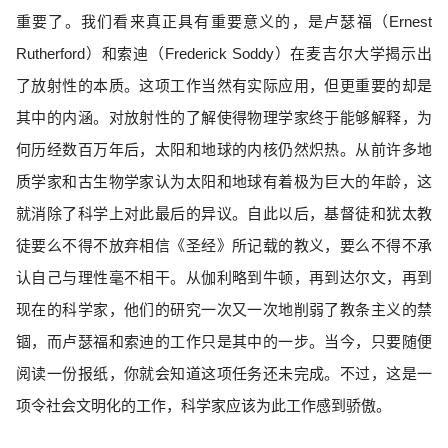
重要了。我们看来真正具有重要意义的，是卢瑟福（Ernest
Rutherford）和索迪（Frederick Soddy）在麦吉尔大学揭示出
了放射性的本质。这项工作当然有实际应用，但更重要的却是
其中的内涵。对放射性的了解使得物理学家终于能够解释，为
何历经数百万年后，太阳和地球的内核仍然炽热。从前许多地
质学家和古生物学家认为太阳和地球有着极为巨大的年龄，这
就消除了科学上对此最后的异议。自此以后，基督徒和犹太教
徒要么不得不放弃相信《圣经》所记载的教义，要么不得不承
认自己与理性毫不相干。从伽利略到牛顿，再到达尔文，再到
现在的科学家，他们的研究一次又一次地削弱了教条主义的禁
锢，而卢瑟福和索迪的工作只是其中的一步。当今，只要随便
阅读一份报纸，你就会知道这项任务还未完成。不过，这是一
项令社会文明化的工作，科学家应该为此工作感到骄傲。