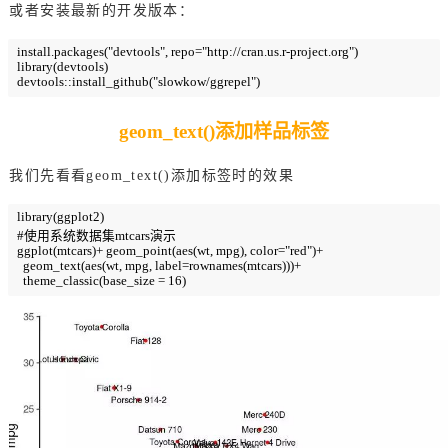
或者安装最新的开发版本：
install.packages("devtools", repo="http://cran.us.r-project.org")

library(devtools)

devtools::install_github("slowkow/ggrepel")
geom_text()添加样品标签
我们先看看geom_text()添加标签时的效果
library(ggplot2)

#使用系统数据集mtcars演示

ggplot(mtcars)+ geom_point(aes(wt, mpg), color="red")+ 

  geom_text(aes(wt, mpg, label=rownames(mtcars)))+ 

  theme_classic(base_size = 16)