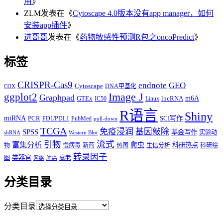
用
》
ZLM
发表在《
Cytoscape 4.0版本没有app manager，如何
安装app插件
》
进哥哥
发表在《
药物敏感性预测R包之oncoPredict
》
标签
CRISPR-Cas9
endnote
GEO
Cytoscape
DNA甲基化
COX
Image J
ggplot2
Graphpad
m6A
GTEx
lncRNA
IC50
Linux
R语言
Shiny
miRNA
PCR
SCI写作
PD1/PDL1
PubMed
pull-down
TCGA
免疫浸润
基因敲除
SPSS
基金写作
实验动
shRNA
Western Blot
流式
引物
富集分析
爬虫
科研热点
物
慢病毒
新药
热图
生信分析
科研绘
转录因子
类器官
图
衰老
网络
肺癌
分类目录
分类目录