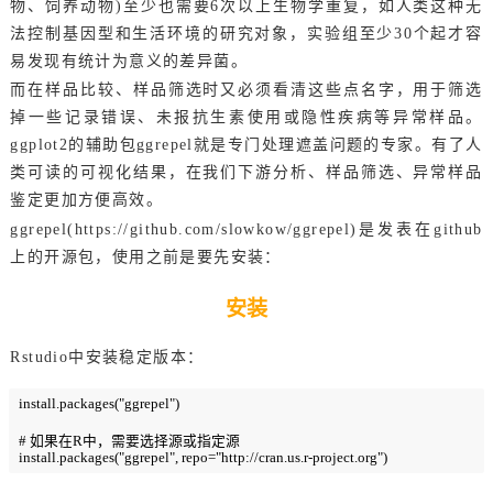
物、饲养动物)至少也需要6次以上生物学重复，如人类这种无
法控制基因型和生活环境的研究对象，实验组至少30个起才容
易发现有统计为意义的差异菌。
而在样品比较、样品筛选时又必须看清这些点名字，用于筛选
掉一些记录错误、未报抗生素使用或隐性疾病等异常样品。
ggplot2的辅助包ggrepel就是专门处理遮盖问题的专家。有了人
类可读的可视化结果，在我们下游分析、样品筛选、异常样品
鉴定更加方便高效。
ggrepel(https://github.com/slowkow/ggrepel)是发表在github
上的开源包，使用之前是要先安装：
安装
Rstudio中安装稳定版本：
install.packages("ggrepel")

# 如果在R中，需要选择源或指定源

install.packages("ggrepel", repo="http://cran.us.r-project.org")