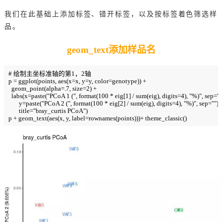
我们在此基础上添加标签、错开标签，以及按标签着色筛选样
品。
geom_text添加样品名
# 绘制主坐标准轴的第1，2轴

p = ggplot(points, aes(x=x, y=y, color=genotype)) +

  geom_point(alpha=.7, size=2) + 

  labs(x=paste("PCoA 1 (", format(100 * eig[1] / sum(eig), digits=4), "%)", sep="")
       y=paste("PCoA 2 (", format(100 * eig[2] / sum(eig), digits=4), "%)", sep=""),

       title="bray_curtis PCoA")

p + geom_text(aes(x, y, label=rownames(points)))+ theme_classic()