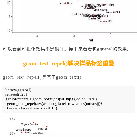
可以看到可视化效果不是很好。接下来看看包ggrepel的效果。
geom_text_repel()解决样品标签重叠
geom_text_repel()是基于geom_text()
library(ggrepel)

set.seed(123)

ggplot(mtcars)+ geom_point(aes(wt, mpg), color="red")+ 

  geom_text_repel(aes(wt, mpg, label=rownames(mtcars)))+

  theme_classic(base_size = 16)