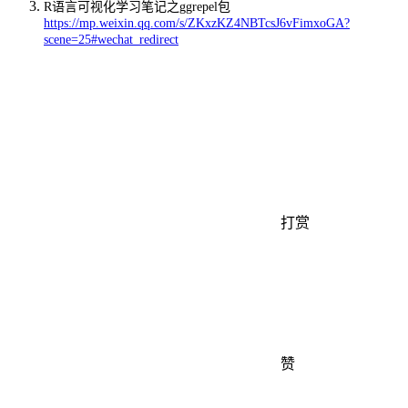
R语言可视化学习笔记之ggrepel包
https://mp.weixin.qq.com/s/ZKxzKZ4NBTcsJ6vFimxoGA?
scene=25#wechat_redirect
打赏
赞