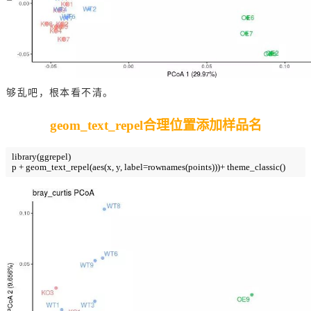
够乱吧，根本看不清。
geom_text_repel合理位置添加样品名
library(ggrepel)

p + geom_text_repel(aes(x, y, label=rownames(points)))+ theme_classic()