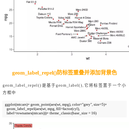
geom_label_repel()防标签重叠并添加背景色
geom_label_repel()是基于geom_label(),它将标签置于一个小
方框中
ggplot(mtcars)+ geom_point(aes(wt, mpg), color="grey", size=5)+

  geom_label_repel(aes(wt, mpg, fill=factor(cyl), 

  label=rownames(mtcars)))+ theme_classic(base_size = 16)