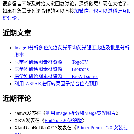
很多留言不能及时给大家回复讨论，深感歉意！现在太忙了，
如果有急需要讨论合作的可以直接
加微信，也可以进科研互助
群讨论。
近期文章
Image J分析多色免疫荧光平均荧光强度比值及批量分析
脚本
医学科研绘图素材资源——TogoTV
医学科研绘图素材资源——Bioicons
医学科研绘图素材资源——BioArt source
利用JASPAR进行转录因子结合位点预测
近期评论
hanws
发表在《
利用Image J拆分和Merge荧光图片
》
XRW
发表在《
EndNote 20破解版
》
XiaoDiaoBuDiao0713
发表在《
Primer Premier 5.0 安装使