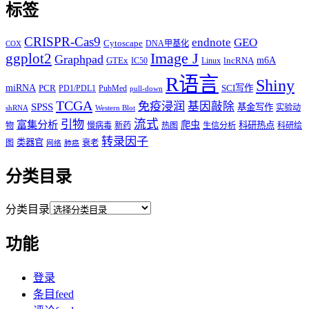
标签
CRISPR-Cas9
endnote
GEO
Cytoscape
DNA甲基化
COX
Image J
ggplot2
Graphpad
m6A
GTEx
lncRNA
IC50
Linux
R语言
Shiny
miRNA
PCR
SCI写作
PD1/PDL1
PubMed
pull-down
TCGA
免疫浸润
基因敲除
SPSS
基金写作
实验动
shRNA
Western Blot
流式
引物
富集分析
爬虫
科研热点
物
慢病毒
新药
热图
生信分析
科研绘
转录因子
类器官
图
衰老
网络
肺癌
分类目录
分类目录
功能
登录
条目feed