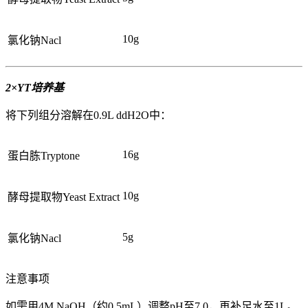
10g
氯化钠Nacl
2×YT培养基
将下列组分溶解在0.9L ddH2O中：
16g
蛋白胨Tryptone
10g
酵母提取物Yeast Extract
5g
氯化钠Nacl
注意事项
如需用4M NaOH（约0.5mL）调整pH至7.0，再补足水至1L。