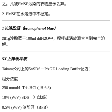
之。凡被PMSF污染的衣物应予丢弃。
2. PMSF在水溶液中不稳定。
1％溴酚蓝（bromophenol blue）
加1g溴酚蓝于100ml ddH2O中，搅拌或涡旋混合直到完全溶
解。
5X上样缓冲液
Takara公司上的5×SDS－PAGE Loading Buffer配方：
组分浓度：
250 mmol/L Tris-HCl (pH 6.8)
10% (W/V) SDS （电泳级）
0.5% (W/V) 溴酚蓝（BPB）