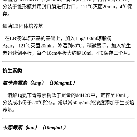
分装于锥形瓶并用封口膜进行封口，121℃灭菌20min，4℃保
存。
细菌LB固体培养基
在LB液体培养基的基础上，加入1.5g/100ml琼脂粉
Agar， 121℃灭菌20min，降温到60℃，稍微烫手，加入抗生
素迅速倒平板，每个10cm平板大约倒10ml，4℃保存三个月。
抗生素类
氨苄青霉素（Amp）（100mg/mL）
溶解1g氨苄青霉素钠盐于足量的ddH2O中，定容至10mL。
分装成小份于-20℃贮存。常以常50ug/mL终浓度添加于生长培
养基。
卡那霉素（kan）（10mg/mL）