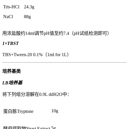
Tris-HCl
24.3g
NaCl
88g
用浓盐酸约14ml调节pH值至约7.4（pH试纸检测即可）
1×TBST
TBS+Tween-20 0.1%（1ml for 1L）
培养基类
LB培养基
将下列组分溶解在0.9L ddH2O中：
10g
蛋白胨Tryptone
5g
酵母提取物Yeast Extract