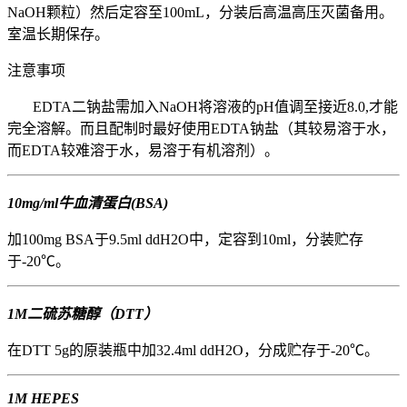
NaOH颗粒）然后定容至100mL，分装后高温高压灭菌备用。
室温长期保存。
注意事项
EDTA二钠盐需加入NaOH将溶液的pH值调至接近8.0,才能
完全溶解。而且配制时最好使用EDTA钠盐（其较易溶于水，
而EDTA较难溶于水，易溶于有机溶剂）。
10mg/ml牛血清蛋白(BSA)
加100mg BSA于9.5ml ddH2O中，定容到10ml，分装贮存
于-20℃。
1M二硫苏糖醇（DTT）
在DTT 5g的原装瓶中加32.4ml ddH2O，分成贮存于-20℃。
1M HEPES