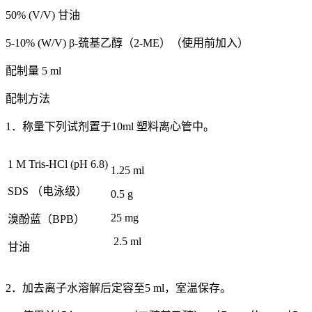
50% (V/V) 甘油
5-10% (W/V) β-巯基乙醇（2-ME）（使用前加入）
配制量 5 ml
配制方法
1．称量下列试剂置于10ml 塑料离心管中。
1 M Tris-HCl (pH 6.8)
1.25 ml
SDS （电泳级）
0.5 g
25 mg
溴酚蓝（BPB）
2.5 ml
甘油
2．加去离子水溶解后定容至5 ml，室温保存。