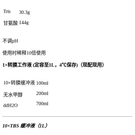
Tris
30.3g
144g
甘氨酸
不调pH
使用时稀释10倍使用
1×转膜工作液 (定容至1L，4℃保存)（现配现用）
10×转膜缓冲液
100ml
200ml
无水甲醇
700ml
ddH2O
10×TBS 缓冲液（1L）