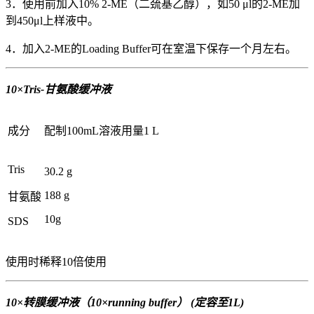
3．使用前加入10% 2-ME（二巯基乙醇），如50 μl的2-ME加
到450μl上样液中。
4．加入2-ME的Loading Buffer可在室温下保存一个月左右。
10×Tris-甘氨酸缓冲液
成分
配制100mL溶液用量1 L
Tris
30.2 g
188 g
甘氨酸
10g
SDS
使用时稀释10倍使用
10×转膜缓冲液（10×running buffer） (定容至1L)