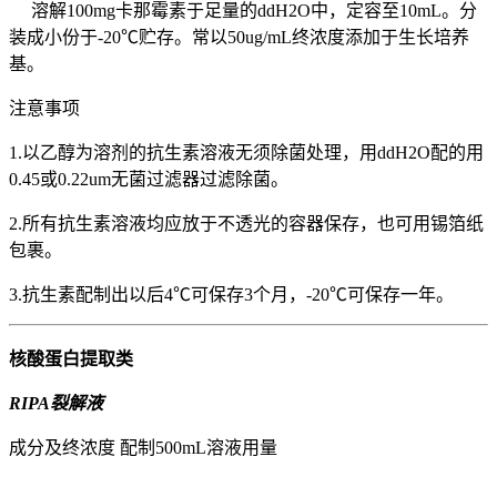
溶解100mg卡那霉素于足量的ddH2O中，定容至10mL。分
装成小份于-20℃贮存。常以50ug/mL终浓度添加于生长培养
基。
注意事项
1.以乙醇为溶剂的抗生素溶液无须除菌处理，用ddH2O配的用
0.45或0.22um无菌过滤器过滤除菌。
2.所有抗生素溶液均应放于不透光的容器保存，也可用锡箔纸
包裹。
3.抗生素配制出以后4℃可保存3个月，-20℃可保存一年。
核酸蛋白提取类
RIPA裂解液
成分及终浓度 配制500mL溶液用量