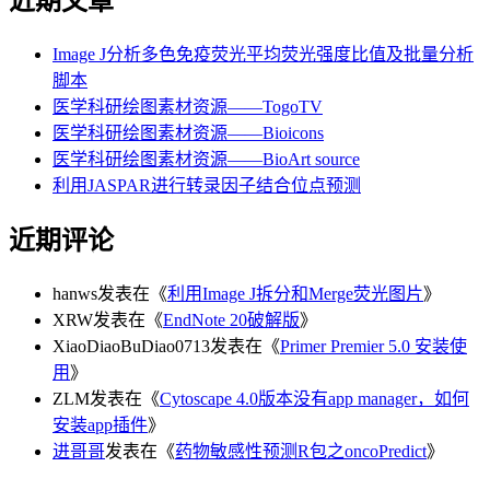
近期文章
Image J分析多色免疫荧光平均荧光强度比值及批量分析
脚本
医学科研绘图素材资源——TogoTV
医学科研绘图素材资源——Bioicons
医学科研绘图素材资源——BioArt source
利用JASPAR进行转录因子结合位点预测
近期评论
hanws
发表在《
利用Image J拆分和Merge荧光图片
》
XRW
发表在《
EndNote 20破解版
》
XiaoDiaoBuDiao0713
发表在《
Primer Premier 5.0 安装使
用
》
ZLM
发表在《
Cytoscape 4.0版本没有app manager，如何
安装app插件
》
进哥哥
发表在《
药物敏感性预测R包之oncoPredict
》