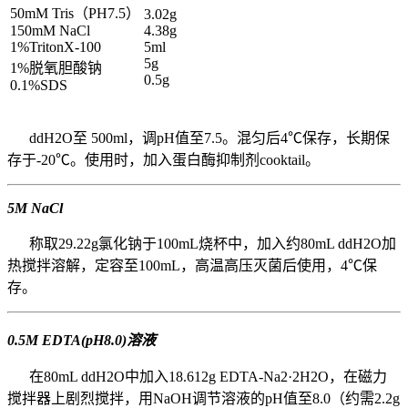
50mM Tris（PH7.5）
3.02g
150mM NaCl
4.38g
1%TritonX-100
5ml
5g
1%脱氧胆酸钠
0.5g
0.1%SDS
ddH2O至 500ml，调pH值至7.5。混匀后4℃保存，长期保
存于-20℃。使用时，加入蛋白酶抑制剂cooktail。
5M NaCl
称取29.22g氯化钠于100mL烧杯中，加入约80mL ddH2O加
热搅拌溶解，定容至100mL，高温高压灭菌后使用，4℃保
存。
0.5M EDTA(pH8.0)溶液
在80mL ddH2O中加入18.612g EDTA-Na2·2H2O，在磁力
搅拌器上剧烈搅拌，用NaOH调节溶液的pH值至8.0（约需2.2g