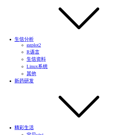
生信分析
ggplot2
R语言
生信资料
Linux系统
其他
新药研发
精彩生活
宝贝yiyi