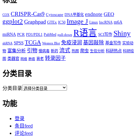
CRISPR-Cas9
endnote
GEO
Cytoscape
DNA甲基化
COX
Image J
ggplot2
Graphpad
m6A
GTEx
lncRNA
IC50
Linux
R语言
Shiny
miRNA
PCR
SCI写作
PD1/PDL1
PubMed
pull-down
TCGA
免疫浸润
基因敲除
SPSS
基金写作
实验动
shRNA
Western Blot
流式
引物
富集分析
爬虫
科研热点
物
慢病毒
新药
热图
生信分析
科研绘
转录因子
类器官
图
衰老
网络
肺癌
分类目录
分类目录
功能
登录
条目feed
评论feed