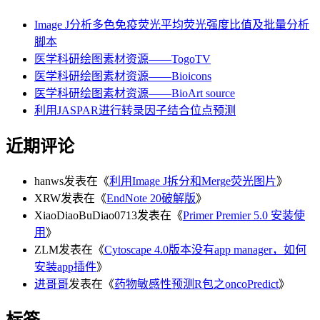
Image J分析多色免疫荧光平均荧光强度比值及批量分析
脚本
医学科研绘图素材资源——TogoTV
医学科研绘图素材资源——Bioicons
医学科研绘图素材资源——BioArt source
利用JASPAR进行转录因子结合位点预测
近期评论
hanws
发表在《
利用Image J拆分和Merge荧光图片
》
XRW
发表在《
EndNote 20破解版
》
XiaoDiaoBuDiao0713
发表在《
Primer Premier 5.0 安装使
用
》
ZLM
发表在《
Cytoscape 4.0版本没有app manager，如何
安装app插件
》
进哥哥
发表在《
药物敏感性预测R包之oncoPredict
》
标签