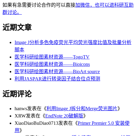
如果有急需要讨论合作的可以直接
加微信，也可以进科研互助
群讨论。
近期文章
Image J分析多色免疫荧光平均荧光强度比值及批量分析
脚本
医学科研绘图素材资源——TogoTV
医学科研绘图素材资源——Bioicons
医学科研绘图素材资源——BioArt source
利用JASPAR进行转录因子结合位点预测
近期评论
hanws
发表在《
利用Image J拆分和Merge荧光图片
》
XRW
发表在《
EndNote 20破解版
》
XiaoDiaoBuDiao0713
发表在《
Primer Premier 5.0 安装使
用
》