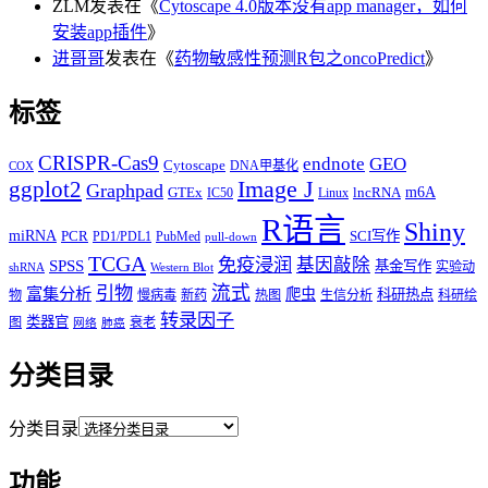
ZLM
发表在《
Cytoscape 4.0版本没有app manager，如何
安装app插件
》
进哥哥
发表在《
药物敏感性预测R包之oncoPredict
》
标签
CRISPR-Cas9
endnote
GEO
Cytoscape
DNA甲基化
COX
Image J
ggplot2
Graphpad
m6A
GTEx
lncRNA
IC50
Linux
R语言
Shiny
miRNA
PCR
SCI写作
PD1/PDL1
PubMed
pull-down
TCGA
免疫浸润
基因敲除
SPSS
基金写作
实验动
shRNA
Western Blot
流式
引物
富集分析
爬虫
科研热点
物
慢病毒
新药
热图
生信分析
科研绘
转录因子
类器官
图
衰老
网络
肺癌
分类目录
分类目录
功能