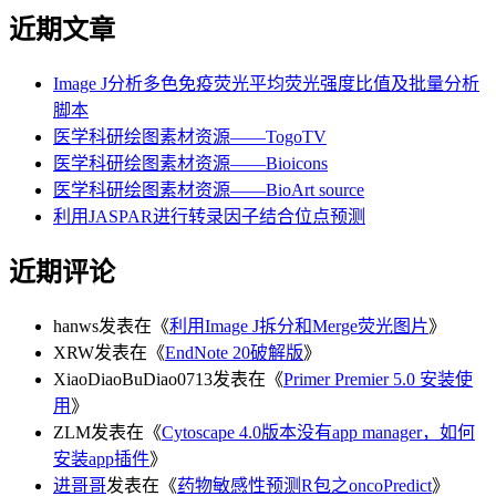
近期文章
Image J分析多色免疫荧光平均荧光强度比值及批量分析
脚本
医学科研绘图素材资源——TogoTV
医学科研绘图素材资源——Bioicons
医学科研绘图素材资源——BioArt source
利用JASPAR进行转录因子结合位点预测
近期评论
hanws
发表在《
利用Image J拆分和Merge荧光图片
》
XRW
发表在《
EndNote 20破解版
》
XiaoDiaoBuDiao0713
发表在《
Primer Premier 5.0 安装使
用
》
ZLM
发表在《
Cytoscape 4.0版本没有app manager，如何
安装app插件
》
进哥哥
发表在《
药物敏感性预测R包之oncoPredict
》