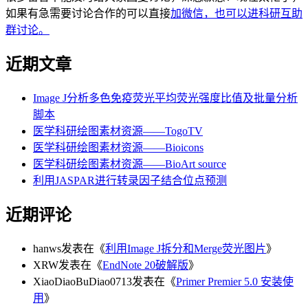
如果有急需要讨论合作的可以直接
加微信，也可以进科研互助
群讨论。
近期文章
Image J分析多色免疫荧光平均荧光强度比值及批量分析
脚本
医学科研绘图素材资源——TogoTV
医学科研绘图素材资源——Bioicons
医学科研绘图素材资源——BioArt source
利用JASPAR进行转录因子结合位点预测
近期评论
hanws
发表在《
利用Image J拆分和Merge荧光图片
》
XRW
发表在《
EndNote 20破解版
》
XiaoDiaoBuDiao0713
发表在《
Primer Premier 5.0 安装使
用
》