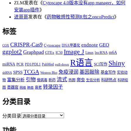
ZLM
发表在《
Cytoscape 4.0版本没有app manager，如何
安装app插件
》
进哥哥
发表在《
药物敏感性预测R包之oncoPredict
》
标签
CRISPR-Cas9
endnote
GEO
Cytoscape
DNA甲基化
COX
Image J
ggplot2
Graphpad
m6A
GTEx
lncRNA
IC50
Linux
R语言
Shiny
miRNA
PCR
SCI写作
PD1/PDL1
PubMed
pull-down
TCGA
免疫浸润
基因敲除
SPSS
基金写作
实验动
shRNA
Western Blot
流式
引物
富集分析
爬虫
科研热点
物
慢病毒
新药
热图
生信分析
科研绘
转录因子
类器官
图
衰老
网络
肺癌
分类目录
分类目录
功能