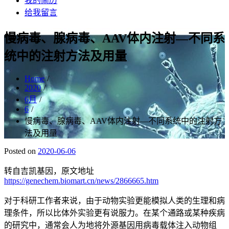
我的简历
给我留言
慢病毒、腺病毒、AAV体内注射—不同系
统中的注射方法及用量
Home
2020
6月
6
慢病毒、腺病毒、AAV体内注射—不同系统中的注射方
法及用量
Posted on
2020-06-06
转自吉凯基因，原文地址
https://genechem.biomart.cn/news/2866665.htm
对于科研工作者来说，由于动物实验更能模拟人类的生理和病
理条件，所以比体外实验更有说服力。在某个通路或某种疾病
的研究中，通常会人为地将外源基因用病毒载体注入动物组