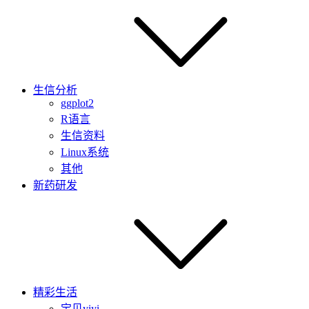
生信分析
ggplot2
R语言
生信资料
Linux系统
其他
新药研发
精彩生活
宝贝yiyi