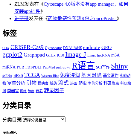
ZLM
发表在《
Cytoscape 4.0版本没有app manager，如何
安装app插件
》
进哥哥
发表在《
药物敏感性预测R包之oncoPredict
》
标签
CRISPR-Cas9
endnote
GEO
Cytoscape
DNA甲基化
COX
Image J
ggplot2
Graphpad
m6A
GTEx
lncRNA
IC50
Linux
R语言
Shiny
miRNA
PCR
SCI写作
PD1/PDL1
PubMed
pull-down
TCGA
免疫浸润
基因敲除
SPSS
基金写作
实验动
shRNA
Western Blot
流式
引物
富集分析
爬虫
科研热点
物
慢病毒
新药
热图
生信分析
科研绘
转录因子
类器官
图
衰老
网络
肺癌
分类目录
分类目录