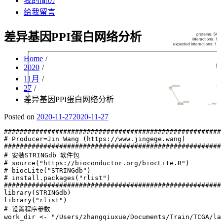
我的简历
给我留言
差异基因PPI蛋白网络分析
Home
2020
11月
27
差异基因PPI蛋白网络分析
Posted on
2020-11-27
2020-11-27
#######################################################
# Producer=Jin Wang (https://www.jingege.wang)

#######################################################
# 安装STRINGdb 软件包

# source("https://bioconductor.org/biocLite.R")

# biocLite("STRINGdb")

# install.packages("rlist")

#######################################################
library(STRINGdb)

library("rlist")

# 设置程序参数

work_dir <- "/Users/zhangqiuxue/Documents/Train/TCGA/la