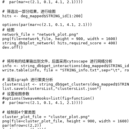
#  par(mar=c(2.1, 0.1, 4.1, 2.1))))

# 筛选出一部分结果，进行绘图

hits <- deg_mapped$STRING_id[1:200]

options(par(mar=c(2.1, 0.1, 4.1, 2.1)))

# 绘图

network_file = "network_plot.png"

png(file=network_file, height = 900, width = 1600)

string_db$plot_network( hits,required_score = 400)

dev.off()

# 将所有的结果输出到文件，后面采用cytoscape 进行网络分析

info <- string_db$get_interactions(deg_mapped$STRING_id
write.table(info, file = "STRING_info.txt",sep="\t", ro
# 采用igraph 进行聚类分析

clustersList <- string_db$get_clusters(deg_mapped$STRIN
list.save(clustersList,"clustersList.json")

# 设置绘图参数

#options(SweaveHooks=list(fig=function()

#  par(mar=c(2.1, 0.1, 4.1, 2.1))))

# 绘制前4个聚类图

cluster_plot_file = "cluster_plot.png"

png(file=cluster_plot_file, height = 900, width = 1600)

par(mfrow=c(2,2))
