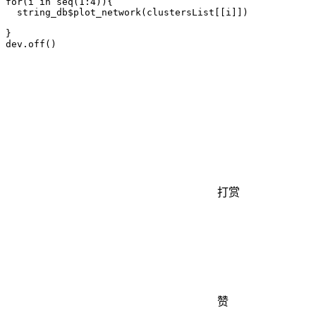
for(i in seq(1:4)){

  string_db$plot_network(clustersList[[i]])

}

dev.off()

打赏
赞