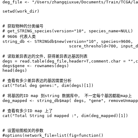
deg_file <- "/Users/zhangqiuxue/Documents/Train/TCGA/la
setwd(work_dir)

# 获取物种的分类编号

# get_STRING_species(version="10", species_name=NULL) 

# 9606 代表人类

string_db <- STRINGdb$new(version="10", species=9606,

                           score_threshold=700, input_d
# 读取差异表达的文件，获得差异表达基因列表

degs = read.table(deg_file,header=T,comment.char = "",c
degs$gene <- rownames(degs)

head(degs)

# 查看有多少差异表达的基因需要分析 

cat("Total deg genes:", dim(degs)[1])

# 将基因的ID map 到string 数据库中， 不一定每个基因都能map上

deg_mapped <- string_db$map( degs, "gene", removeUnmapp
# 查看有多少ID map 上了 

cat("Total String id mapped :", dim(deg_mapped)[1])

# 设置绘图相关的参数

#options(network_file=list(fig=function()
