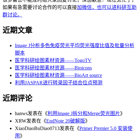
如果有急需要讨论合作的可以直接
加微信，也可以进科研互助
群讨论。
近期文章
Image J分析多色免疫荧光平均荧光强度比值及批量分析
脚本
医学科研绘图素材资源——TogoTV
医学科研绘图素材资源——Bioicons
医学科研绘图素材资源——BioArt source
利用JASPAR进行转录因子结合位点预测
近期评论
hanws
发表在《
利用Image J拆分和Merge荧光图片
》
XRW
发表在《
EndNote 20破解版
》
XiaoDiaoBuDiao0713
发表在《
Primer Premier 5.0 安装使
用
》