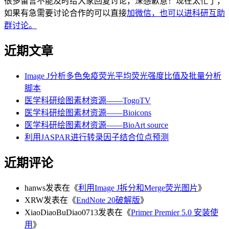
很多留言不能及时给大家回复讨论，深感歉意！现在太忙了，
如果有急需要讨论合作的可以直接
加微信，也可以进科研互助
群讨论。
近期文章
Image J分析多色免疫荧光平均荧光强度比值及批量分析
脚本
医学科研绘图素材资源——TogoTV
医学科研绘图素材资源——Bioicons
医学科研绘图素材资源——BioArt source
利用JASPAR进行转录因子结合位点预测
近期评论
hanws
发表在《
利用Image J拆分和Merge荧光图片
》
XRW
发表在《
EndNote 20破解版
》
XiaoDiaoBuDiao0713
发表在《
Primer Premier 5.0 安装使
用
》