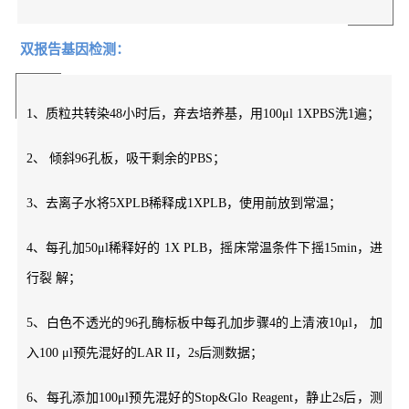
双报告基因检测：
1、质粒共转染48小时后，弃去培养基，用100μl 1XPBS洗1遍；
2、 倾斜96孔板，吸干剩余的PBS；
3、去离子水将5XPLB稀释成1XPLB，使用前放到常温；
4、每孔加50μl稀释好的 1X PLB，摇床常温条件下摇15min，进
行裂 解；
5、白色不透光的96孔酶标板中每孔加步骤4的上清液10μl， 加
入100 μl预先混好的LAR II，2s后测数据；
6、每孔添加100μl预先混好的Stop&Glo Reagent，静止2s后，测