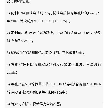
品设置6个复孔。
1) 配制DNA和转染试剂: 96孔板转染质粒时每孔比例Firefly：
Renilla：转染试剂=0.1μg：0.01μg：0.25μl；
2) 配制RNA和转染试剂稀释液，RNA的终浓度为100nM，转染
试 剂每孔0.25μL；
3) 稀释好的DNA和RNA及转染试剂，常温孵育5min；
4) 将稀释好的DNA和RNA分别和转染试剂混匀，常温孵育
20min；
5) 每孔弃去50ul培养基，将25μL DNA转染混合液和25uL RNA
转 染混合液分别添加到每孔细胞样品中；
6) 转染6小时后，换新鲜完全培养基。