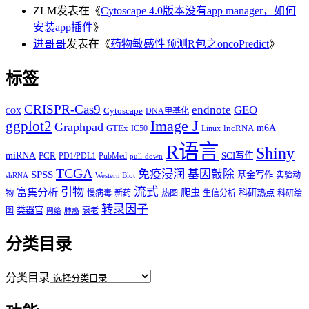
ZLM
发表在《
Cytoscape 4.0版本没有app manager，如何
安装app插件
》
进哥哥
发表在《
药物敏感性预测R包之oncoPredict
》
标签
CRISPR-Cas9
endnote
GEO
Cytoscape
DNA甲基化
COX
Image J
ggplot2
Graphpad
m6A
GTEx
lncRNA
IC50
Linux
R语言
Shiny
miRNA
PCR
SCI写作
PD1/PDL1
PubMed
pull-down
TCGA
免疫浸润
基因敲除
SPSS
基金写作
实验动
shRNA
Western Blot
流式
引物
富集分析
爬虫
科研热点
物
慢病毒
新药
热图
生信分析
科研绘
转录因子
类器官
图
衰老
网络
肺癌
分类目录
分类目录