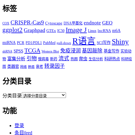
标签
CRISPR-Cas9
endnote
GEO
Cytoscape
DNA甲基化
COX
Image J
ggplot2
Graphpad
m6A
GTEx
lncRNA
IC50
Linux
R语言
Shiny
miRNA
PCR
SCI写作
PD1/PDL1
PubMed
pull-down
TCGA
免疫浸润
基因敲除
SPSS
基金写作
实验动
shRNA
Western Blot
流式
引物
富集分析
爬虫
科研热点
物
慢病毒
新药
热图
生信分析
科研绘
转录因子
类器官
图
衰老
网络
肺癌
分类目录
分类目录
功能
登录
条目feed