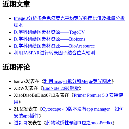
近期文章
Image J分析多色免疫荧光平均荧光强度比值及批量分析
脚本
医学科研绘图素材资源——TogoTV
医学科研绘图素材资源——Bioicons
医学科研绘图素材资源——BioArt source
利用JASPAR进行转录因子结合位点预测
近期评论
hanws
发表在《
利用Image J拆分和Merge荧光图片
》
XRW
发表在《
EndNote 20破解版
》
XiaoDiaoBuDiao0713
发表在《
Primer Premier 5.0 安装使
用
》
ZLM
发表在《
Cytoscape 4.0版本没有app manager，如何
安装app插件
》
进哥哥
发表在《
药物敏感性预测R包之oncoPredict
》