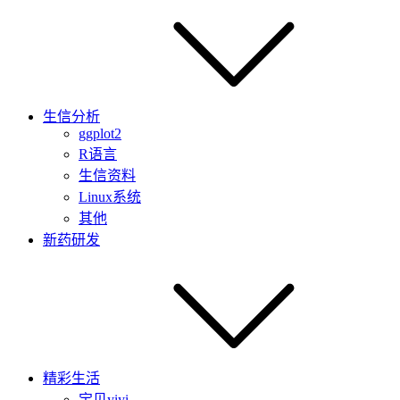
生信分析
ggplot2
R语言
生信资料
Linux系统
其他
新药研发
精彩生活
宝贝yiyi