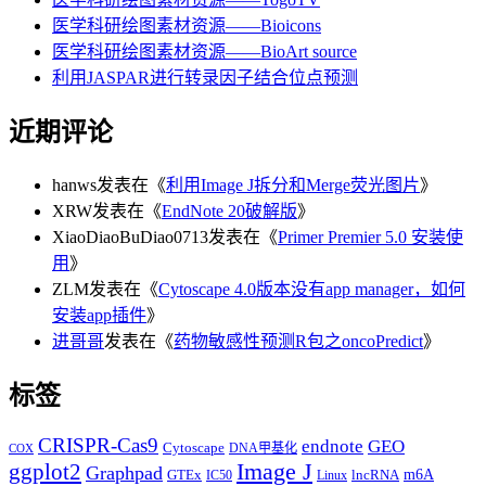
医学科研绘图素材资源——Bioicons
医学科研绘图素材资源——BioArt source
利用JASPAR进行转录因子结合位点预测
近期评论
hanws
发表在《
利用Image J拆分和Merge荧光图片
》
XRW
发表在《
EndNote 20破解版
》
XiaoDiaoBuDiao0713
发表在《
Primer Premier 5.0 安装使
用
》
ZLM
发表在《
Cytoscape 4.0版本没有app manager，如何
安装app插件
》
进哥哥
发表在《
药物敏感性预测R包之oncoPredict
》
标签
CRISPR-Cas9
endnote
GEO
Cytoscape
DNA甲基化
COX
Image J
ggplot2
Graphpad
m6A
GTEx
lncRNA
IC50
Linux