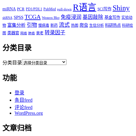
R语言
Shiny
miRNA
PCR
SCI写作
PD1/PDL1
PubMed
pull-down
TCGA
免疫浸润
基因敲除
SPSS
基金写作
实验动
shRNA
Western Blot
流式
引物
富集分析
爬虫
科研热点
物
慢病毒
新药
热图
生信分析
科研绘
转录因子
类器官
图
衰老
网络
肺癌
分类目录
分类目录
功能
登录
条目feed
评论feed
WordPress.org
文章归档