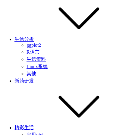
生信分析
ggplot2
R语言
生信资料
Linux系统
其他
新药研发
精彩生活
宝贝yiyi