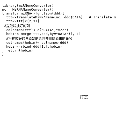
library(miRNAmeConverter)

nc = MiRNANameConverter()

transfor_miRNA<-function(ddd){

  ttt<-translateMiRNAName(nc, ddd$DATA)   # Translate m
  ttt<-ttt[c(2,3)]

 #提取转换好的列

  colnames(ttt)<-c("DATA","v22")

  hebin<-merge(ttt,ddd,by="DATA")[,-1]

  #将转换好的与原始的合并并删除原来的命名

  colnames(hebin)<-colnames(ddd)

  hebin<-rbind(ddd[1,],hebin)

  return(hebin)

}
打赏