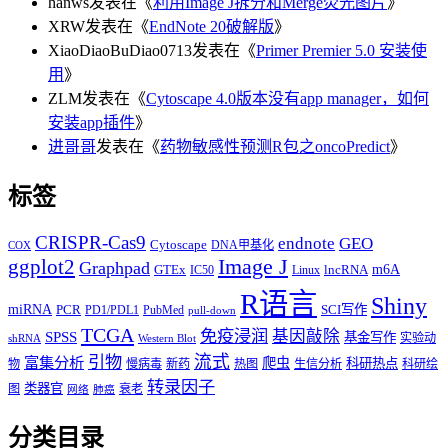
hanws
发表在《
利用Image J拆分和Merge荧光图片
》
XRW
发表在《
EndNote 20破解版
》
XiaoDiaoBuDiao0713
发表在《
Primer Premier 5.0 安装使
用
》
ZLM
发表在《
Cytoscape 4.0版本没有app manager，如何
安装app插件
》
进哥哥
发表在《
药物敏感性预测R包之oncoPredict
》
标签
CRISPR-Cas9
endnote
GEO
Cytoscape
DNA甲基化
COX
Image J
ggplot2
Graphpad
m6A
GTEx
lncRNA
IC50
Linux
R语言
Shiny
miRNA
PCR
SCI写作
PD1/PDL1
PubMed
pull-down
TCGA
免疫浸润
基因敲除
SPSS
基金写作
实验动
shRNA
Western Blot
流式
引物
富集分析
爬虫
科研热点
物
慢病毒
新药
热图
生信分析
科研绘
转录因子
类器官
图
衰老
网络
肺癌
分类目录