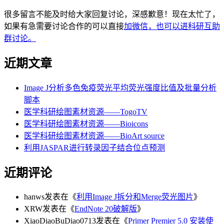
很多留言不能及时给大家回复讨论，深感歉意！现在太忙了，
如果有急需要讨论合作的可以直接
加微信，也可以进科研互助
群讨论。
近期文章
Image J分析多色免疫荧光平均荧光强度比值及批量分析
脚本
医学科研绘图素材资源——TogoTV
医学科研绘图素材资源——Bioicons
医学科研绘图素材资源——BioArt source
利用JASPAR进行转录因子结合位点预测
近期评论
hanws
发表在《
利用Image J拆分和Merge荧光图片
》
XRW
发表在《
EndNote 20破解版
》
XiaoDiaoBuDiao0713
发表在《
Primer Premier 5.0 安装使