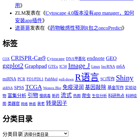
用
》
ZLM
发表在《
Cytoscape 4.0版本没有app manager，如何
安装app插件
》
进哥哥
发表在《
药物敏感性预测R包之oncoPredict
》
标签
CRISPR-Cas9
endnote
GEO
Cytoscape
DNA甲基化
COX
Image J
ggplot2
Graphpad
m6A
GTEx
lncRNA
IC50
Linux
R语言
Shiny
miRNA
PCR
SCI写作
PD1/PDL1
PubMed
pull-down
TCGA
免疫浸润
基因敲除
SPSS
基金写作
实验动
shRNA
Western Blot
流式
引物
富集分析
爬虫
科研热点
物
慢病毒
新药
热图
生信分析
科研绘
转录因子
类器官
图
衰老
网络
肺癌
分类目录
分类目录