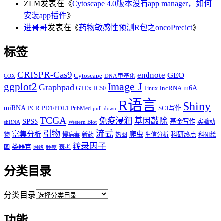
ZLM
发表在《
Cytoscape 4.0版本没有app manager，如何
安装app插件
》
进哥哥
发表在《
药物敏感性预测R包之oncoPredict
》
标签
CRISPR-Cas9
endnote
GEO
Cytoscape
DNA甲基化
COX
Image J
ggplot2
Graphpad
m6A
GTEx
lncRNA
IC50
Linux
R语言
Shiny
miRNA
PCR
SCI写作
PD1/PDL1
PubMed
pull-down
TCGA
免疫浸润
基因敲除
SPSS
基金写作
实验动
shRNA
Western Blot
流式
引物
富集分析
爬虫
科研热点
物
慢病毒
新药
热图
生信分析
科研绘
转录因子
类器官
图
衰老
网络
肺癌
分类目录
分类目录
功能