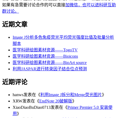
如果有急需要讨论合作的可以直接
加微信，也可以进科研互助
群讨论。
近期文章
Image J分析多色免疫荧光平均荧光强度比值及批量分析
脚本
医学科研绘图素材资源——TogoTV
医学科研绘图素材资源——Bioicons
医学科研绘图素材资源——BioArt source
利用JASPAR进行转录因子结合位点预测
近期评论
hanws
发表在《
利用Image J拆分和Merge荧光图片
》
XRW
发表在《
EndNote 20破解版
》
XiaoDiaoBuDiao0713
发表在《
Primer Premier 5.0 安装使
用
》