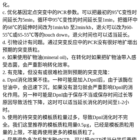
化。
c. 优化基因定点突变中的PCR参数。可以把最初的95℃变性时
间延长为5min，循环中95℃变性的时间延长至1min，把循环中
的68℃的延伸时间改为1min/kb 至2min/kb，退火可以改为60-
55℃或65-55℃等的touch down，退火时间也可以适当延长。
d. 引物设计有问题。通过突变反应中的PCR没有很好地扩增出
预期的突变质粒。
e. 如果使用矿物油(mineral oil)，在转化时如果把矿物油带入感
受态菌，会严重影响转化效率。
2. 有克隆，但没有或很难检测到预期的突变克隆：
a. DpnI消化效果不佳。一种可能是加入DpnI后，由于该酶在
甘油中，会迅速下沉，如果没有混匀就会严重影响DpnI的消
化作用。另一种可能是DpnI由于保存不当或保存时间过长等
原因导致活性下降，这时可以适当延长消化的时间至1-2小
时。
b. 使用的待突变的模板质粒量过多，导致DpnI消化时不完
全。我们这里推荐的模板质粒用量0.5μg，已经是模板质粒用
量的上限，不能再使用更多的模板质粒了。
c. 尽量避免多次反复冻融dNTP。可以把dNTP适当分装后再使