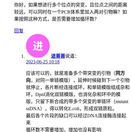
你好，如果想进行多个位点的突变，且位点之间的距离
较远，可以同时在一个PCR体系里加入两对引物嘛？如
果按照这种方式，是否需要增加循环数？
回复
进哥哥
说道：
2023-06-25 10:18
应该可以的，就是准备多个带突变的引物（
同方
向
，对同一单链模版），延伸时候碰到下一个引物
就停止，各片断经连接成环，和单链模版组成杂和
环，DpnI消化双链模版，也消化杂和环中的模
版，只留下新合成的带多个突变的单链环（mutant
ssDNA），得以转化E.coli，形成双链质粒。
最后各个片段的缺口可以经过DNA连接酶连接起
来
循环数不需要增加，增加也没有影响