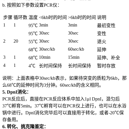
b. 按照如下参数设置PCR仪：
步骤
循环数
温度
<6kb时的时间
>6kb时的时间
说明
1
1
3min
3min
95℃
最初变性
30sec
30sec
95℃
变性
2
20
30sec
30sec
55℃
退火
30sec/kb
60sec/kb
68℃
延伸
3
1
10min
15min
68℃
延伸、补全
4
1
4℃
长时间保持
长时间保持
暂时存放
说明：上面表格中30sec/kb表示，如果待突变的质粒为6kb，那
么68℃的延伸时间为3分钟。60sec/kb的含义相同。
5. DpnI消化：
PCR反应后，直接在PCR反应体系中加入1μl DpnI，混匀后
37℃孵育5min。37℃孵育可以在PCR仪上进行，也可以在水浴
锅中进行。DpnI消化完毕后可以直接用于转化，或者-20℃保
存备用。
6. 转化、挑克隆鉴定：