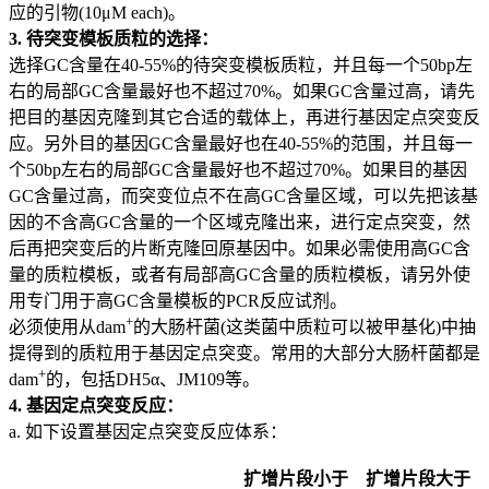
应的引物(10μM each)。
3. 待突变模板质粒的选择：
选择GC含量在40-55%的待突变模板质粒，并且每一个50bp左
右的局部GC含量最好也不超过70%。如果GC含量过高，请先
把目的基因克隆到其它合适的载体上，再进行基因定点突变反
应。另外目的基因GC含量最好也在40-55%的范围，并且每一
个50bp左右的局部GC含量最好也不超过70%。如果目的基因
GC含量过高，而突变位点不在高GC含量区域，可以先把该基
因的不含高GC含量的一个区域克隆出来，进行定点突变，然
后再把突变后的片断克隆回原基因中。如果必需使用高GC含
量的质粒模板，或者有局部高GC含量的质粒模板，请另外使
用专门用于高GC含量模板的PCR反应试剂。
+
必须使用从dam
的大肠杆菌(这类菌中质粒可以被甲基化)中抽
提得到的质粒用于基因定点突变。常用的大部分大肠杆菌都是
+
dam
的，包括DH5α、JM109等。
4. 基因定点突变反应：
a. 如下设置基因定点突变反应体系：
扩增片段小于
扩增片段大于