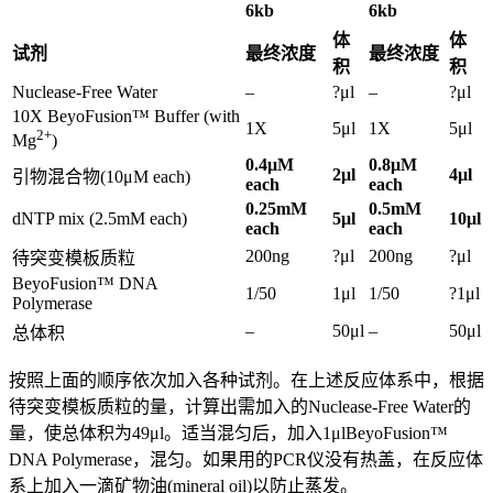
6kb
6kb
体
体
试剂
最终浓度
最终浓度
积
积
Nuclease-Free Water
–
?μl
–
?μl
10X BeyoFusion™ Buffer (with
1X
5μl
1X
5μl
2+
Mg
)
0.4μM
0.8μM
2μl
4μl
引物混合物(10μM each)
each
each
0.25mM
0.5mM
dNTP mix (2.5mM each)
5μl
10μl
each
each
200ng
?μl
200ng
?μl
待突变模板质粒
BeyoFusion™ DNA
1/50
1μl
1/50
?1μl
Polymerase
–
50μl
–
50μl
总体积
按照上面的顺序依次加入各种试剂。在上述反应体系中，根据
待突变模板质粒的量，计算出需加入的Nuclease-Free Water的
量，使总体积为49μl。适当混匀后，加入1μlBeyoFusion™
DNA Polymerase，混匀。如果用的PCR仪没有热盖，在反应体
系上加入一滴矿物油(mineral oil)以防止蒸发。