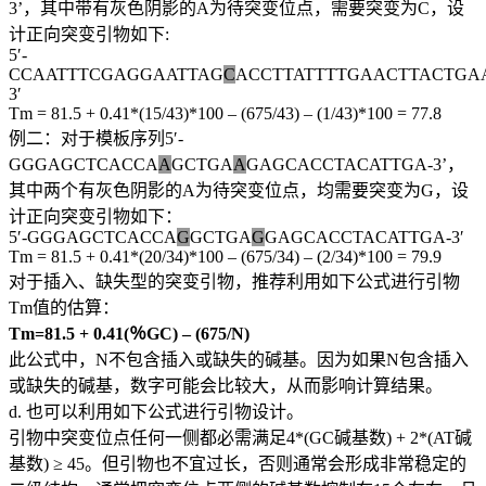
3’，其中带有灰色阴影的A为待突变位点，需要突变为C，设
计正向突变引物如下:
5′-
CCAATTTCGAGGAATTAG
C
ACCTTATTTTGAACTTACTGA
3′
Tm = 81.5 + 0.41*(15/43)*100 – (675/43) – (1/43)*100 = 77.8
例二：对于模板序列5′-
GGGAGCTCACCA
A
GCTGA
A
GAGCACCTACATTGA-3’，
其中两个有灰色阴影的A为待突变位点，均需要突变为G，设
计正向突变引物如下：
5′-GGGAGCTCACCA
G
GCTGA
G
GAGCACCTACATTGA-3′
Tm = 81.5 + 0.41*(20/34)*100 – (675/34) – (2/34)*100 = 79.9
对于插入、缺失型的突变引物，推荐利用如下公式进行引物
Tm值的估算：
Tm=81.5 + 0.41(％GC) ‒ (675/N)
此公式中，N不包含插入或缺失的碱基。因为如果N包含插入
或缺失的碱基，数字可能会比较大，从而影响计算结果。
d. 也可以利用如下公式进行引物设计。
引物中突变位点任何一侧都必需满足4*(GC碱基数) + 2*(AT碱
基数) ≥ 45。但引物也不宜过长，否则通常会形成非常稳定的