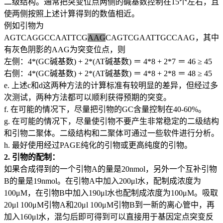
二级结构。通常把突变位点两侧的碱基数控制在15个左右，且
使两侧按照上述计算得到的数值相近。
例如引物为
AGTCAGGCCAATTCG
AAG
CAGTCGAATTGCCAAG，其中
有灰色阴影的AAG为突变位点，则
左侧：4*(GC碱基数) + 2*(AT碱基数) ＝ 4*8 + 2*7 ＝ 46 ≥ 45
右侧：4*(GC碱基数) + 2*(AT碱基数) ＝ 4*8 + 2*8 ＝ 48 ≥ 45
e. 上述c和d这两种方法的计算标准有较明显的差异，但经过多
次测试，两种方法都可以顺利获得预期的突变。
f. 在可能的情况下，尽量把引物的GC含量控制在40-60%。
g. 在可能的情况下，尽量使引物不要产生非常稳定的二级结构
和引物二聚体。二级结构和二聚体可通过一些软件进行分析。
h. 最好使用经过PAGE纯化的引物或更高纯度的引物。
2. 引物的配制：
如果合成得到的一个引物A的量是20nmol，另外一个互补引物
B的量是19nmol。在引物A中加入200μl水，配制成浓度为
100μM，在引物B中加入190μl水也配制成浓度为100μM。吸取
20μl 100μM引物A和20μl 100μM引物B到一新的离心管中，再
加入160μl水，混匀后即可得到可以直接用于基因定点突变反