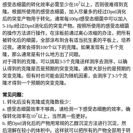
7
感受态细菌的转化效率必需至少在10
以上，否则很难得到克
隆。根据所使用的感受态细菌，加入尽量多的经过DpnI消化
后的突变产物用于转化。通常每100μl感受态细菌中可以加入
5-10μl经过DpnI消化后的突变产物。按照所使用的感受态细菌
的操作方法进行操作，在涂板前通过离心浓缩的办法，把所有
被转化后的细菌，全部涂布到含有适当抗生素的平板上，培养
过夜。通常会得到100个以下的克隆。如果发现有上千个克
隆，那么通常是有什么地方出了问题。
对于得到的克隆，可以挑取3-5个克隆送样测序去测序，以确
认得到的克隆是否是预期的突变克隆。通常大部分的是预期的
突变克隆。但有时也可能会因为随机因素，会测序了3-5个克
隆才得到一个预期的突变克隆。
常见问题：
1. 转化后没有克隆或克隆数极少：
a. 感受态细菌效率不够高，请检测一下感受态细胞的效率，确
7
保转化效率在10
以上，当然高一些更好。
b. 把DpnI消化后的产物用常规的乙醇沉淀方法进行沉淀，然
后溶解在较小的体积中。这样就可以把所有的产物全部用于转