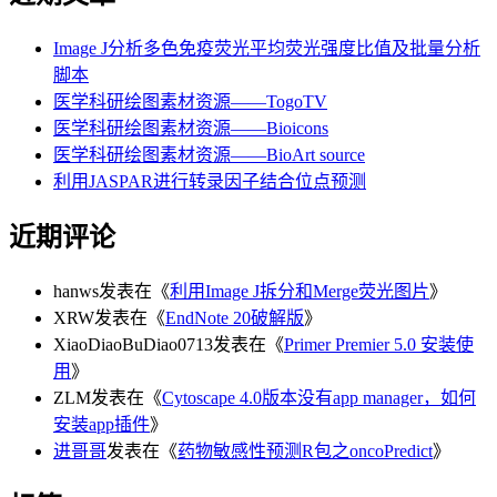
Image J分析多色免疫荧光平均荧光强度比值及批量分析
脚本
医学科研绘图素材资源——TogoTV
医学科研绘图素材资源——Bioicons
医学科研绘图素材资源——BioArt source
利用JASPAR进行转录因子结合位点预测
近期评论
hanws
发表在《
利用Image J拆分和Merge荧光图片
》
XRW
发表在《
EndNote 20破解版
》
XiaoDiaoBuDiao0713
发表在《
Primer Premier 5.0 安装使
用
》
ZLM
发表在《
Cytoscape 4.0版本没有app manager，如何
安装app插件
》
进哥哥
发表在《
药物敏感性预测R包之oncoPredict
》