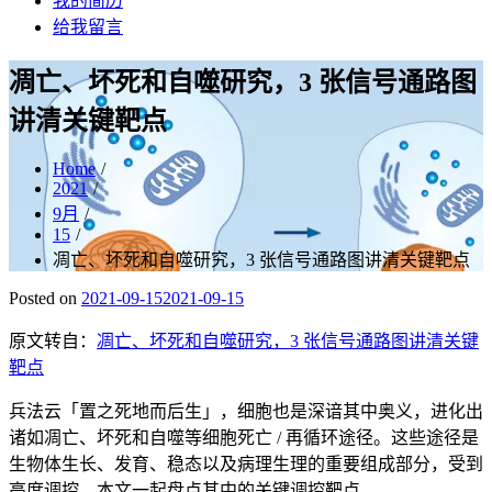
我的简历
给我留言
凋亡、坏死和自噬研究，3 张信号通路图
讲清关键靶点
Home
2021
9月
15
凋亡、坏死和自噬研究，3 张信号通路图讲清关键靶点
Posted on
2021-09-15
2021-09-15
原文转自：
凋亡、坏死和自噬研究，3 张信号通路图讲清关键
靶点
兵法云「置之死地而后生」，细胞也是深谙其中奥义，进化出
诸如凋亡、坏死和自噬等细胞死亡 / 再循环途径。这些途径是
生物体生长、发育、稳态以及病理生理的重要组成部分，受到
高度调控，本文一起盘点其中的关键调控靶点。