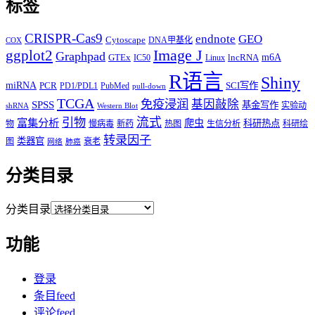
标签
CRISPR-Cas9
endnote
GEO
Cytoscape
DNA甲基化
COX
Image J
ggplot2
Graphpad
m6A
GTEx
lncRNA
IC50
Linux
R语言
Shiny
miRNA
PCR
SCI写作
PD1/PDL1
PubMed
pull-down
TCGA
免疫浸润
基因敲除
SPSS
基金写作
实验动
shRNA
Western Blot
流式
引物
富集分析
爬虫
科研热点
物
慢病毒
新药
热图
生信分析
科研绘
转录因子
类器官
图
衰老
网络
肺癌
分类目录
分类目录
功能
登录
条目feed
评论feed