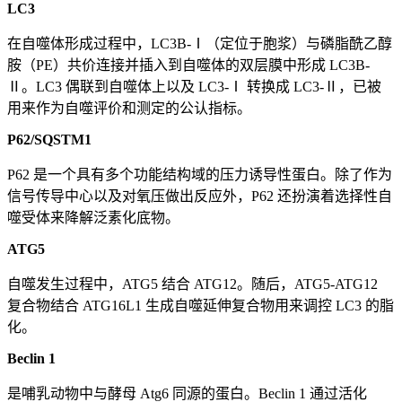
LC3
在自噬体形成过程中，LC3B-Ⅰ（定位于胞浆）与磷脂酰乙醇
胺（PE）共价连接并插入到自噬体的双层膜中形成 LC3B-
Ⅱ。LC3 偶联到自噬体上以及 LC3-Ⅰ 转换成 LC3-Ⅱ，已被
用来作为自噬评价和测定的公认指标。
P62/SQSTM1
P62 是一个具有多个功能结构域的压力诱导性蛋白。除了作为
信号传导中心以及对氧压做出反应外，P62 还扮演着选择性自
噬受体来降解泛素化底物。
ATG5
自噬发生过程中，ATG5 结合 ATG12。随后，ATG5-ATG12
复合物结合 ATG16L1 生成自噬延伸复合物用来调控 LC3 的脂
化。
Beclin 1
是哺乳动物中与酵母 Atg6 同源的蛋白。Beclin 1 通过活化