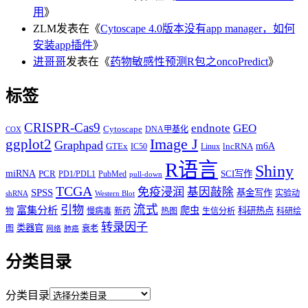
用
》
ZLM
发表在《
Cytoscape 4.0版本没有app manager，如何
安装app插件
》
进哥哥
发表在《
药物敏感性预测R包之oncoPredict
》
标签
CRISPR-Cas9
endnote
GEO
Cytoscape
DNA甲基化
COX
Image J
ggplot2
Graphpad
m6A
GTEx
lncRNA
IC50
Linux
R语言
Shiny
miRNA
PCR
SCI写作
PD1/PDL1
PubMed
pull-down
TCGA
免疫浸润
基因敲除
SPSS
基金写作
实验动
shRNA
Western Blot
流式
引物
富集分析
爬虫
科研热点
物
慢病毒
新药
热图
生信分析
科研绘
转录因子
类器官
图
衰老
网络
肺癌
分类目录
分类目录