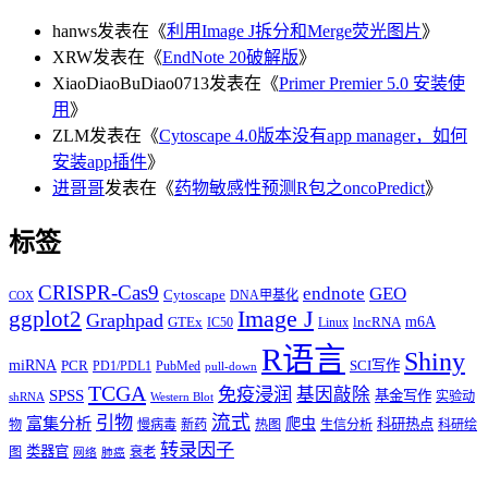
hanws
发表在《
利用Image J拆分和Merge荧光图片
》
XRW
发表在《
EndNote 20破解版
》
XiaoDiaoBuDiao0713
发表在《
Primer Premier 5.0 安装使
用
》
ZLM
发表在《
Cytoscape 4.0版本没有app manager，如何
安装app插件
》
进哥哥
发表在《
药物敏感性预测R包之oncoPredict
》
标签
CRISPR-Cas9
endnote
GEO
Cytoscape
DNA甲基化
COX
Image J
ggplot2
Graphpad
m6A
GTEx
lncRNA
IC50
Linux
R语言
Shiny
miRNA
PCR
SCI写作
PD1/PDL1
PubMed
pull-down
TCGA
免疫浸润
基因敲除
SPSS
基金写作
实验动
shRNA
Western Blot
流式
引物
富集分析
爬虫
科研热点
物
慢病毒
新药
热图
生信分析
科研绘
转录因子
类器官
图
衰老
网络
肺癌