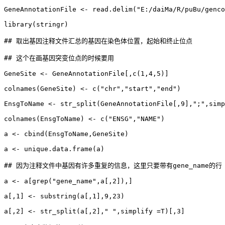
GeneAnnotationFile <- read.delim("E:/daiMa/R/puBu/genco
library(stringr)

## 取出基因注释文件汇总的基因在染色体位置，起始和终止位点

## 这个在画基因突变位点的时候要用

GeneSite <- GeneAnnotationFile[,c(1,4,5)]

colnames(GeneSite) <- c("chr","start","end")

EnsgToName <- str_split(GeneAnnotationFile[,9],";",simp
colnames(EnsgToName) <- c("ENSG","NAME")

a <- cbind(EnsgToName,GeneSite)

a <- unique.data.frame(a)

## 因为注释文件中基因有许多重复的信息，这里只要带有gene_name的行

a <- a[grep("gene_name",a[,2]),]

a[,1] <- substring(a[,1],9,23)

a[,2] <- str_split(a[,2]," ",simplify =T)[,3]
