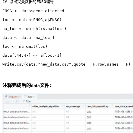
## 取出突变数据的ENSG编号

ENSG <- data$gene_affected

loc <- match(ENSG,a$ENSG)

na_loc <- which(is.na(loc))

data <- data[-na_loc,]

loc <- na.omit(loc)

data[,44:47] <- a[loc,-1]

write.csv(data,"new_data.csv",quote = F,row.names = F)
注释完成后的data文件：