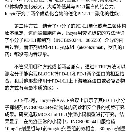
单体构象变化较大，大幅降低其与PD-1蛋白的结合力，
Incyte研究了两个候选化合物的催化PD-L1二聚化的性能；
第二种方式，结合了小分子的PD-L1单体或者二聚体构
象不稳定，进而被细胞内吞，Incyte用荧光标记的方法验证
了小分子PD-L1抑制剂（INCB090244、086550）介导的内
吞过程，而溶剂组和PD-L1抗体组（atezolizumab，罗氏的T
药）都没有内吞现象。
不管采用哪种方式或者两者兼有，通过HTRF方法可以
测定分子能实现BLOCK掉PD-L1和PD-1两个蛋白的相互结
合，和其他那些作用于PD-1/L1上下游通路蛋白或者复合物
的方式有着最本质的区别。
2019年3月，Incyte在AACR会议上展示了其PD-L1小分
子抑制剂INCB090244在动物体内药效和安全性的初步研究
成果。研究选取MC38-huPDL1肿瘤小鼠模型进行研究，结
果显示：在免疫正常的小鼠中，INCB090244口服给药
10mg/kg剂量组与T药5mg/kg剂量组药效相当，30mg/kg剂量