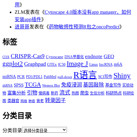
用
》
ZLM
发表在《
Cytoscape 4.0版本没有app manager，如何
安装app插件
》
进哥哥
发表在《
药物敏感性预测R包之oncoPredict
》
标签
CRISPR-Cas9
endnote
GEO
Cytoscape
DNA甲基化
COX
Image J
ggplot2
Graphpad
m6A
GTEx
lncRNA
IC50
Linux
R语言
Shiny
miRNA
PCR
SCI写作
PD1/PDL1
PubMed
pull-down
TCGA
免疫浸润
基因敲除
SPSS
基金写作
实验动
shRNA
Western Blot
流式
引物
富集分析
爬虫
科研热点
物
慢病毒
新药
热图
生信分析
科研绘
转录因子
类器官
图
衰老
网络
肺癌
分类目录
分类目录