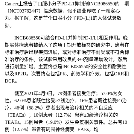
Cancer上报告了口服小分子PD-L1抑制剂INCB086550的Ⅰ期
（NCT03762447）临床数据，似乎给业界吃了一颗定心
丸。据了解，这是首个口服小分子PD-(L)1的人体试验数
据。
INCB086550可结合PD-L1并抑制PD-1/L1相互作用。晚
期实体瘤患者被纳入了这项Ⅰ期开放标签的研究中，患者在
标准治疗后出现疾病进展，或对标准治疗不耐受或不符合标
准治疗的条件。该试验采用改良的3+3剂量递增设计，然后
进行剂量扩增。主要终点是INCB086550的安全性和耐受性
以及RP2D。次要终点包括PK、药效学和疗效，包括ORR和
DCR。
截至2021年4月9日，79例患者接受治疗；57.0%为女
性，62.0%患者既往接受≥2线治疗，16%患者既往接受IO治
疗。46例（58.2%）患者出现与治疗相关的不良反应
（TEAEs）；10例患者（12.7%）患有≥3级治疗相关的
TEAEs。15例患者（19.0%）发生免疫相关事件。总共有10
例（12.7%）患者有周围神经病变TEAEs，均