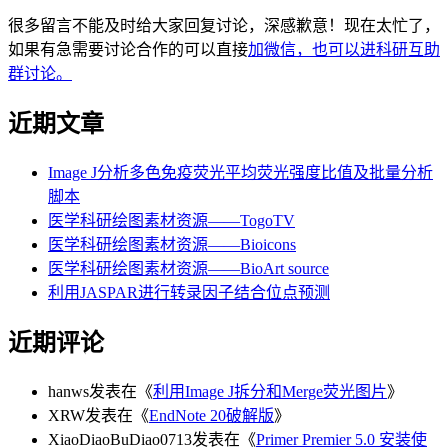
很多留言不能及时给大家回复讨论，深感歉意！现在太忙了，
如果有急需要讨论合作的可以直接
加微信，也可以进科研互助
群讨论。
近期文章
Image J分析多色免疫荧光平均荧光强度比值及批量分析
脚本
医学科研绘图素材资源——TogoTV
医学科研绘图素材资源——Bioicons
医学科研绘图素材资源——BioArt source
利用JASPAR进行转录因子结合位点预测
近期评论
hanws
发表在《
利用Image J拆分和Merge荧光图片
》
XRW
发表在《
EndNote 20破解版
》
XiaoDiaoBuDiao0713
发表在《
Primer Premier 5.0 安装使