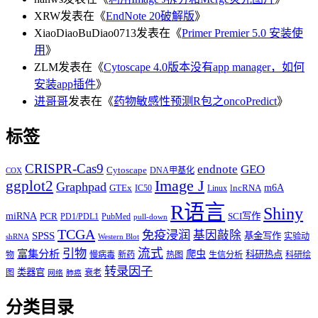
XRW
发表在《
EndNote 20破解版
》
XiaoDiaoBuDiao0713
发表在《
Primer Premier 5.0 安装使
用
》
ZLM
发表在《
Cytoscape 4.0版本没有app manager，如何
安装app插件
》
进哥哥
发表在《
药物敏感性预测R包之oncoPredict
》
标签
CRISPR-Cas9
endnote
GEO
Cytoscape
DNA甲基化
COX
Image J
ggplot2
Graphpad
m6A
GTEx
lncRNA
IC50
Linux
R语言
Shiny
miRNA
PCR
SCI写作
PD1/PDL1
PubMed
pull-down
TCGA
免疫浸润
基因敲除
SPSS
基金写作
实验动
shRNA
Western Blot
流式
引物
富集分析
爬虫
科研热点
物
慢病毒
新药
热图
生信分析
科研绘
转录因子
类器官
图
衰老
网络
肺癌
分类目录