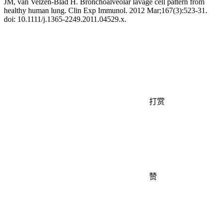
JM, van Velzen-Blad H. Bronchoalveolar lavage cell pattern from
healthy human lung. Clin Exp Immunol. 2012 Mar;167(3):523-31.
doi: 10.1111/j.1365-2249.2011.04529.x.
打赏
赞