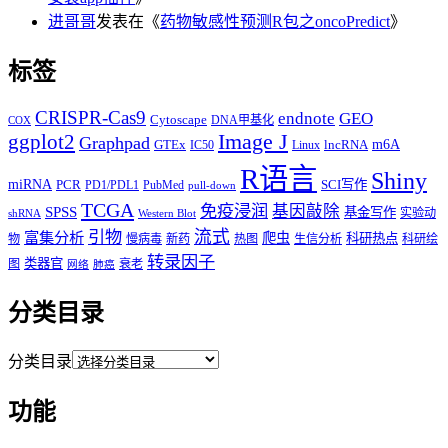
进哥哥
发表在《
药物敏感性预测R包之oncoPredict
》
标签
CRISPR-Cas9
endnote
GEO
Cytoscape
DNA甲基化
COX
Image J
ggplot2
Graphpad
m6A
GTEx
lncRNA
IC50
Linux
R语言
Shiny
miRNA
PCR
SCI写作
PD1/PDL1
PubMed
pull-down
TCGA
免疫浸润
基因敲除
SPSS
基金写作
实验动
shRNA
Western Blot
流式
引物
富集分析
爬虫
科研热点
物
慢病毒
新药
热图
生信分析
科研绘
转录因子
类器官
图
衰老
网络
肺癌
分类目录
分类目录
功能