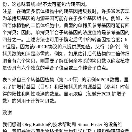
份，这意味着线3是不太可能包含转基因。
注意：在确定多倍体植物中的转基因拷贝数时，许多通常表现
为单拷贝基因的内源基因可能存在于多个基因组中。例如，在
四倍体植物的二倍体细胞中，典型的单拷贝参考基因可能有四
个拷贝；因此，单拷贝半合子转基因的浓度值将是参考基因的
四分之一。上述方法也可用于确定后代中的转基因接合度；ħ
H但是，因为该ddPCR协议将只提供原始值，父行（多个）的
拷贝数的知识是必需的。例如，如果估计后代植物的二倍体细
胞含有六个拷贝，则需要了解任何亲本系的拷贝数以确定植物
是否具有六个独立的半合子位点或三个纯合子位点。
表 5.来自三个转基因植物（第 1-3 行）的示例ddPCR数据，显
示了扩增转基因（目标）和已知拷贝的内源基因（参考）时获
得的阳性和阴性液滴的数量。显示浓度（每微升PCR 扩增子
数）的列用于计算拷贝数。
致谢
我们感谢 Oleg Raitskin的技术帮助和 Simon Foster 的设备维
护。我们感谢英国生物技术和生物科学以及工程和物理研究委