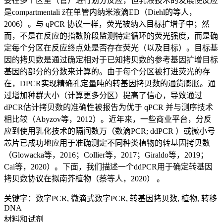
要在多个区室（管）进行划分反应，但乳液技术的发展使反应
是compartmentali ž在单管内纳米液滴ED（Diehl的等人，
2006）。与 qPCR 协​​议一样，荧光被纳入目标扩增子中；然
而，不是在反应的指数阶段监测特定循环的荧光强度，而是确
定每个分区在反应终点处是否存在荧光（以及目标）。目标基
因的拷贝数是通过确定相对于已知拷贝数的参考基因扩增目标
基因的部分的分数来计算的。由于每个分区被打进荧光的存
在，DPCR实现精确孔定量吨的转基因拷贝数的通货膨胀。通
过增加种群大小（计算更多分区）提高了信心，导致通过
dPCR估计拷贝数的准确性被报告为优于 qPCR 并与测序技术
相比较（Abyzov等，2012）。近年来，一些商业平台，分反
应到使用乳化技术的隔间数万（数滴PCR; ddPCR ）或微小号
芯片已成功地应用于准确测定不同种类植物的转基因拷贝数
（Glowacka等，2016；Collier等，2017；Giraldo等，2019；
Cai等，2020）。下面，我们描述一个ddPCR用于确定转基因
拷贝数协议在拟南芥植物（蔡等人，2020） 。
关键字：数字PCR, 微滴式数字PCR, 转基因拷贝数, 植物, 转移
DNA
材料和试剂