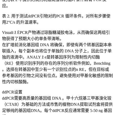
应。
表 2. 用于测试ddPCR引物对的PCR 循环条件。对所有步骤使
用2°C/s 的升温速率。
Visuali ž ËPCR产物通过琼脂糖凝胶电泳，从而确保这两组引
物获得了预期大小的单条带清晰。
在扩增前消化基因组 DNA 将确保，即使有两个转基因副本串
联插入，每个副本也将位于单独的 DNA 分子上，因此位于单
独的液滴中。ANALY ž e是转基因序列为限制性内切酶
（RE）使用识别序列的存在的序列分析软件例如，Benchling
。选择在转基因中至少有一个识别位点的n RE，但在目标或
参考基因的引物之间没有位点。避免使用对甲基化敏感的限制
性内切核酸酶。
ddPCR设置
ddPCR需要高质量的基因组 DNA 。甲十六烷基三甲基溴化铵
（CTAB）为基础的方法或市售的植物DNA提取试剂盒将提供
足够纯的基因组DNA。每个ddPCR反应通常需要 5-50 ng 基因