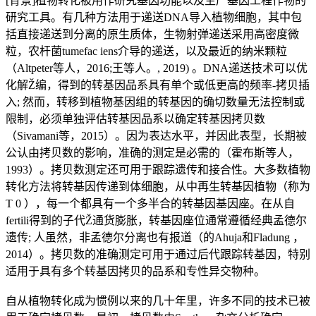
[背景]植物转化被用作研究基因功能以及生产基因工程作物的
研究工具。有几种方法用于递送DNA导入植物细胞，其中包
括直接递送到分离的原生质体，生物射弹递送采用高密度微
粒，农杆菌tumefac iens介导的递送，以及最近的纳米颗粒
（Altpeter等人，2016;王等人。, 2019) 。DNA递送技术可以优
化解Ž编，得到的转基因品系具有单个或低更高的频率-拷贝插
入; 然而，转移到植物基因组的转基因的确切数量无法控制或
限制，必须单独评估转基因品系以确定转基因拷贝数
（Sivamani等，2015）。因为表达水平，并因此表型，长期被
公认由拷贝数的影响，准确的测定是必需的（霍布斯等人，
1993）。拷贝数测定还可用于跟踪遗传和接合性。大多数植物
转化方法将转基因传递到体细胞，从中再生转基因植物（称为
T 0 ），每一个都具有一个多半合的转基因基因座。在从自
fertili得到的子代Ž通货膨胀，转基因座位通常遵循经典孟德尔
遗传; 人虽然，非孟德尔分离也有报道（的Ahuja和Fladung ，
2014）。拷贝数的准确测定可用于通过后代跟踪转基因，特别
适用于具有多个转基因拷贝的品系和专性异交物种。
自从植物转化成为惯例以来的几十年里，许多不同的技术已被