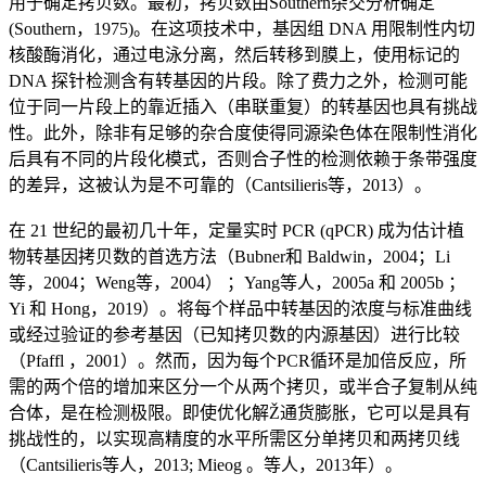
用于确定拷贝数。最初，拷贝数由Southern杂交分析确定
(Southern，1975)。在这项技术中，基因组 DNA 用限制性内切
核酸酶消化，通过电泳分离，然后转移到膜上，使用标记的
DNA 探针检测含有转基因的片段。除了费力之外，检测可能
位于同一片段上的靠近插入（串联重复）的转基因也具有挑战
性。此外，除非有足够的杂合度使得同源染色体在限制性消化
后具有不同的片段化模式，否则合子性的检测依赖于条带强度
的差异，这被认为是不可靠的（Cantsilieris等，2013）。
在 21 世纪的最初几十年，定量实时 PCR (qPCR) 成为估计植
物转基因拷贝数的首选方法（Bubner和 Baldwin，2004；Li
等，2004；Weng等，2004） ；Yang等人，2005a 和 2005b ；
Yi 和 Hong，2019）。将每个样品中转基因的浓度与标准曲线
或经过验证的参考基因（已知拷贝数的内源基因）进行比较
（Pfaffl ，2001）。然而，因为每个PCR循环是加倍反应，所
需的两个倍的增加来区分一个从两个拷贝，或半合子复制从纯
合体，是在检测极限。即使优化解Ž通货膨胀，它可以是具有
挑战性的，以实现高精度的水平所需区分单拷贝和两拷贝线
（Cantsilieris等人，2013; Mieog 。等人，2013年）。