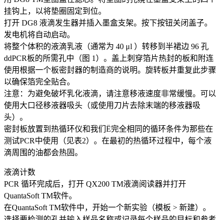
挂钩上，以将垫圈固定到位。
打开 DG8 液滴发生器并插入墨盒支架。按下按钮关闭盖子。
发电机将自动启动。
将整个体积的液滴乳液（通常为 40 μl ）转移到半裙边 96 孔
ddPCR板的所需孔中（图 1）。盖上刺穿箔片热封的板和附连
使用根据一个板密封器的制造商的说明。旋转板并重复此步骤
以确保箔完全贴合。
注意：为避免破坏乳化液滴，请注意移液速度非常缓慢。可以
使用大口径移液器吸头（或使用刀片去除末端的移液器吸
头）。
密封板放置到热循环仪和我们Ë完全相同的循环条件为那些在
测试PCR中使用（见表2）。在最初的热循环过程中，每个液
滴周围的油都会热固。
液滴计数
PCR 循环完成后，打开 QX200 TM液滴阅读器并打开
QuantaSoft TM软件。
在QuantaSoft TM软件中，开始一个新实验（模板 > 新建）。
选择要检测的孔并输入样品名称或记录每个样品的目标和参考