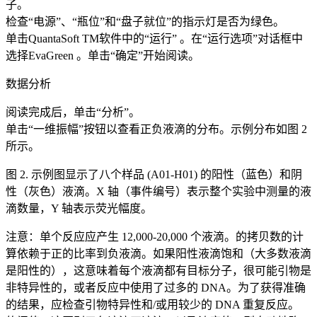
子。
检查“电源”、“瓶位”和“盘子就位”的指示灯是否为绿色。
单击QuantaSoft TM软件中的“运行” 。在“运行选项”对话框中
选择EvaGreen 。单击“确定”开始阅读。
数据分析
阅读完成后，单击“分析”。
单击“一维振幅”按钮以查看正负液滴的分布。示例分布如图 2
所示。
图 2. 示例图显示了八个样品 (A01-H01) 的阳性（蓝色）和阴
性（灰色）液滴。X 轴（事件编号）表示整个实验中测量的液
滴数量，Y 轴表示荧光幅度。
注意：单个反应应产生 12,000-20,000 个液滴。的拷贝数的计
算依赖于正的比率到负液滴。如果阳性液滴饱和（大多数液滴
是阳性的），这意味着每个液滴都有目标分子，很可能引物是
非特异性的，或者反应中使用了过多的 DNA。为了获得准确
的结果，应检查引物特异性和/或用较少的 DNA 重复反应。