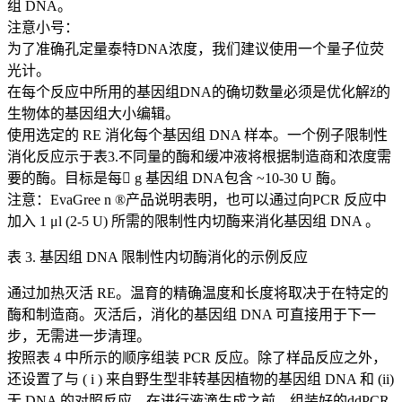
组 DNA。
注意小号：
为了准确孔定量泰特DNA浓度，我们建议使用一个量子位荧
光计。
在每个反应中所用的基因组DNA的确切数量必须是优化解ž的
生物体的基因组大小编辑。
使用选定的 RE 消化每个基因组 DNA 样本。一个例子限制性
消化反应示于表3.不同量的酶和缓冲液将根据制造商和浓度需
要的酶。目标是每 g 基因组 DNA包含 ~10-30 U 酶。
注意：EvaGree n ®产品说明表明，也可以通过向PCR 反应中
加入 1 μl (2-5 U) 所需的限制性内切酶来消化基因组 DNA 。
表 3. 基因组 DNA 限制性内切酶消化的示例反应
通过加热灭活 RE。温育的精确温度和长度将取决于在特定的
酶和制造商。灭活后，消化的基因组 DNA 可直接用于下一
步，无需进一步清理。
按照表 4 中所示的顺序组装 PCR 反应。除了样品反应之外，
还设置了与 ( i ) 来自野生型非转基因植物的基因组 DNA 和 (ii)
无 DNA 的对照反应。在进行液滴生成之前，组装好的ddPCR