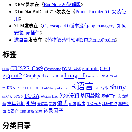
XRW
发表在《
EndNote 20破解版
》
XiaoDiaoBuDiao0713
发表在《
Primer Premier 5.0 安装使
用
》
ZLM
发表在《
Cytoscape 4.0版本没有app manager，如何
安装app插件
》
进哥哥
发表在《
药物敏感性预测R包之oncoPredict
》
标签
CRISPR-Cas9
endnote
GEO
Cytoscape
DNA甲基化
COX
Image J
ggplot2
Graphpad
m6A
GTEx
lncRNA
IC50
Linux
R语言
Shiny
miRNA
PCR
SCI写作
PD1/PDL1
PubMed
pull-down
TCGA
免疫浸润
基因敲除
SPSS
基金写作
实验动
shRNA
Western Blot
流式
引物
富集分析
爬虫
科研热点
物
慢病毒
新药
热图
生信分析
科研绘
转录因子
类器官
图
衰老
网络
肺癌
分类目录