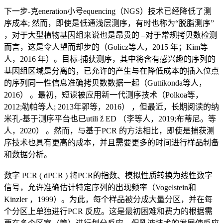
下一步-克eneration小号equencing（NGS）技术已经降低了测
序成本; 然而，即使是低通浅层测序，有时也称为“脱脂测序”
，对于大型植物基因组来说也是昂贵的 –对于常规拷贝数检测
而言，这是令人望而却步的（Golicz等人，2015 年；Kim等
人，2016 年）。目标-捕获测序，其中将含有感兴趣的序列的
基因组区域是分离的，已允许的产生与在降低成本的插入位点
的序列同一性信息准确拷贝数数据一起（Guttikonda等人，
2016） 。最初，短读被应用新一代测序技术（Polkoa等，
2012;勒帕等人; 2013年郭等，2016） ，但最近，长期阅读的纳
米孔-基于测序平台也已utili ž ED （李等人，2019;布蒂尼。等
人，2020） 。然而，与基于PCR 的方法相比，即使是捕获测
序技术也具有更高的成本，并且需要更多的时间进行样品制备
和数据分析。
数字 PCR ( dPCR ) 将PCR的指数、模拟性质转换为线性数字
信号，允许准确估计特定序列的出现频率（Vogelstein和
Kinzler ，1999）。为此，每个样品被分成大量分区，并在每
个分区上单独进行PCR 反应。这是最初困难和费力的根据需