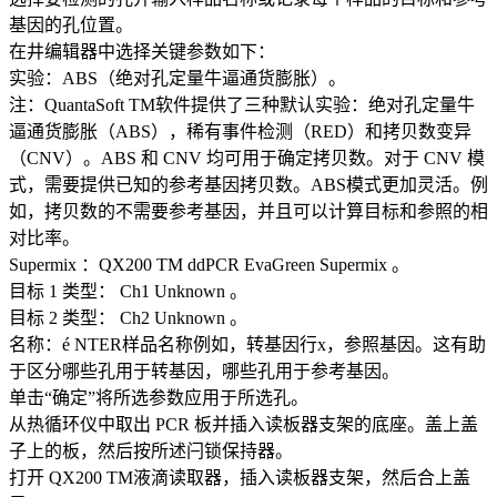
基因的孔位置。
在井编辑器中选择关键参数如下：
实验：ABS（绝对孔定量牛逼通货膨胀）。
注：QuantaSoft TM软件提供了三种默认实验：绝对孔定量牛
逼通货膨胀（ABS），稀有事件检测（RED）和拷贝数变异
（CNV）。ABS 和 CNV 均可用于确定拷贝数。对于 CNV 模
式，需要提供已知的参考基因拷贝数。ABS模式更加灵活。例
如，拷贝数的不需要参考基因，并且可以计算目标和参照的相
对比率。
Supermix ：QX200 TM ddPCR EvaGreen Supermix 。
目标 1 类型： Ch1 Unknown 。
目标 2 类型： Ch2 Unknown 。
名称：é NTER样品名称例如，转基因行x，参照基因。这有助
于区分哪些孔用于转基因，哪些孔用于参考基因。
单击“确定”将所选参数应用于所选孔。
从热循环仪中取出 PCR 板并插入读板器支架的底座。盖上盖
子上的板，然后按所述闩锁保持器。
打开 QX200 TM液滴读取器，插入读板器支架，然后合上盖