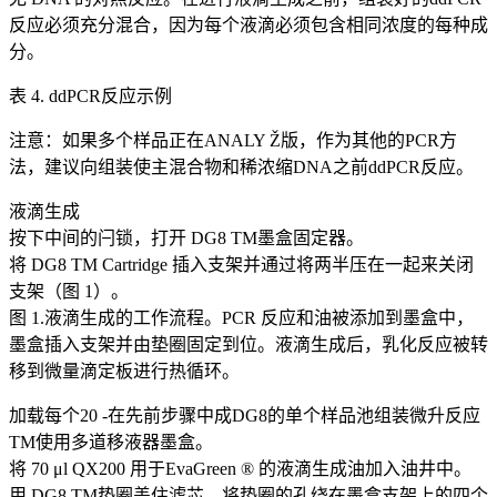
反应必须充分混合，因为每个液滴必须包含相同浓度的每种成
分。
表 4. ddPCR反应示例
注意：如果多个样品正在ANALY Ž版，作为其他的PCR方
法，建议向组装使主混合物和稀浓缩DNA之前ddPCR反应。
液滴生成
按下中间的闩锁，打开 DG8 TM墨盒固定器。
将 DG8 TM Cartridge 插入支架并通过将两半压在一起来关闭
支架（图 1）。
图 1.液滴生成的工作流程。PCR 反应和油被添加到墨盒中，
墨盒插入支架并由垫圈固定到位。液滴生成后，乳化反应被转
移到微量滴定板进行热循环。
加载每个20 -在先前步骤中成DG8的单个样品池组装微升反应
TM使用多道移液器墨盒。
将 70 μl QX200 用于EvaGreen ® 的液滴生成油加入油井中。
用 DG8 TM垫圈盖住滤芯。将垫圈的孔绕在墨盒支架上的四个