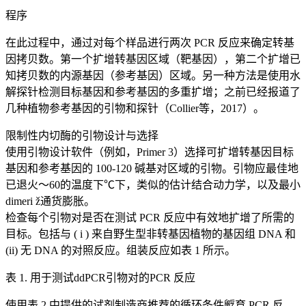
程序
在此过程中，通过对每个样品进行两次 PCR 反应来确定转基
因拷贝数。第一个扩增转基因区域（靶基因），第二个扩增已
知拷贝数的内源基因（参考基因）区域。另一种方法是使用水
解探针检测目标基因和参考基因的多重扩增；之前已经报道了
几种植物参考基因的引物和探针（Collier等，2017）。
限制性内切酶的引物设计与选择
使用引物设计软件（例如，Primer 3）选择可扩增转基因目标
基因和参考基因的 100-120 碱基对区域的引物。引物应最佳地
已退火〜60的温度下℃下，类似的估计结合动力学，以及最小
dimeri ž通货膨胀。
检查每个引物对是否在测试 PCR 反应中有效地扩增了所需的
目标。包括与 ( i ) 来自野生型非转基因植物的基因组 DNA 和
(ii) 无 DNA 的对照反应。组装反应如表 1 所示。
表 1. 用于测试ddPCR引物对的PCR 反应
使用表 2 中提供的试剂制造商推荐的循环条件孵育 PCR 反