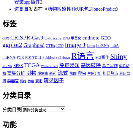
安装app插件
》
进哥哥
发表在《
药物敏感性预测R包之oncoPredict
》
标签
CRISPR-Cas9
endnote
GEO
Cytoscape
DNA甲基化
COX
Image J
ggplot2
Graphpad
m6A
GTEx
lncRNA
IC50
Linux
R语言
Shiny
miRNA
PCR
SCI写作
PD1/PDL1
PubMed
pull-down
TCGA
免疫浸润
基因敲除
SPSS
基金写作
实验动
shRNA
Western Blot
流式
引物
富集分析
爬虫
科研热点
物
慢病毒
新药
热图
生信分析
科研绘
转录因子
类器官
图
衰老
网络
肺癌
分类目录
分类目录
功能