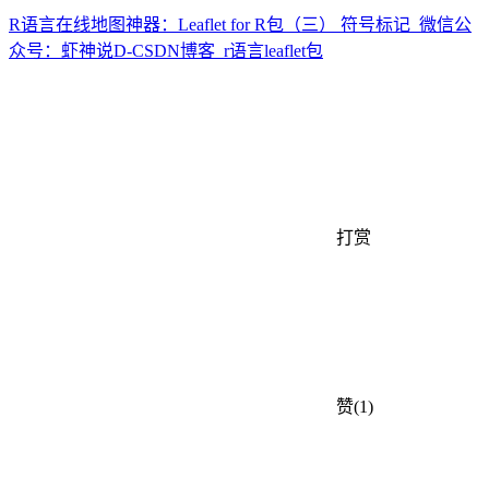
R语言在线地图神器：Leaflet for R包（三） 符号标记_微信公
众号：虾神说D-CSDN博客_r语言leaflet包
打赏
赞(1)