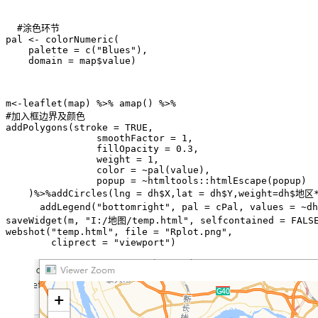
  #涂色环节

pal <- colorNumeric(

    palette = c("Blues"),

    domain = map$value)

m<-leaflet(map) %>% amap() %>%

#加入框边界及颜色

addPolygons(stroke = TRUE,

                smoothFactor = 1,

                fillOpacity = 0.3,

                weight = 1,

                color = ~pal(value),

                popup = ~htmltools::htmlEscape(popup)

    )%>%addCircles(lng = dh$X,lat = dh$Y,weight=dh$地区*
      addLegend("bottomright", pal = cPal, values = ~d
saveWidget(m, "I:/地图/temp.html", selfcontained = FALSE
webshot("temp.html", file = "Rplot.png",

        cliprect = "viewport")